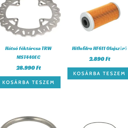
t.
Hátsó féktárcsa TRW
Hiflofilro HF611 Olajszűrő
MST440EC
2.890
Ft
28.990
Ft
KOSÁRBA TESZEM
KOSÁRBA TESZEM