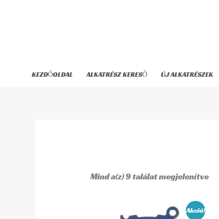
Skip
to
content
KEZDŐOLDAL
ALKATRÉSZ KERESŐ
ÚJ ALKATRÉSZEK
Mind a(z) 9 találat megjelenítve
Original
Curren
Akció!