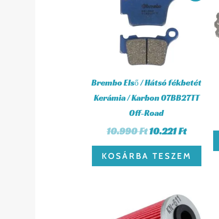
price
price
was:
is:
10.990 Ft.
10.221 F
Brembo Első / Hátsó fékbetét
Kerámia / Karbon 07BB27TT
Off-Road
10.990
Ft
10.221
Ft
KOSÁRBA TESZEM