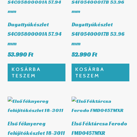
Dugattyúkészlet
Dugattyúkészlet
S4C05800001A 57.94
S4F05400017B 53.96
mm
mm
53.990
Ft
52.990
Ft
KOSÁRBA
KOSÁRBA
TESZEM
TESZEM
Első féknyereg
Első Féktárcsa Ferodo
felújítókészlet 18-3011
FMD0457MXR