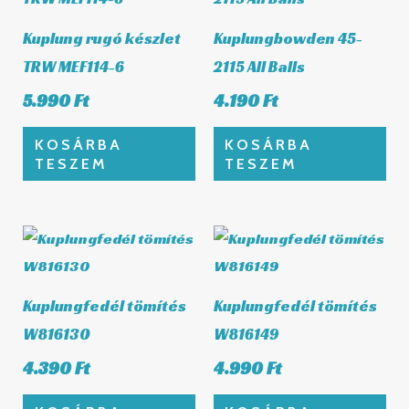
Kuplung rugó készlet
Kuplungbowden 45-
TRW MEF114-6
2115 All Balls
5.990
Ft
4.190
Ft
KOSÁRBA
KOSÁRBA
TESZEM
TESZEM
Kuplungfedél tömítés
Kuplungfedél tömítés
W816130
W816149
4.390
Ft
4.990
Ft