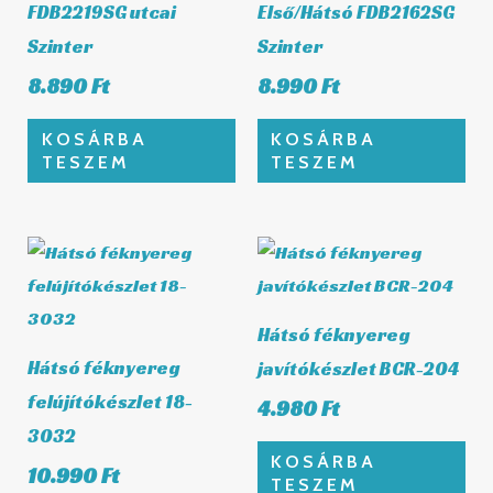
FDB2219SG utcai
Első/Hátsó FDB2162SG
Szinter
Szinter
8.890
Ft
8.990
Ft
KOSÁRBA
KOSÁRBA
TESZEM
TESZEM
Hátsó féknyereg
Hátsó féknyereg
javítókészlet BCR-204
felújítókészlet 18-
4.980
Ft
3032
KOSÁRBA
10.990
Ft
TESZEM