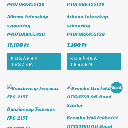
Athena Teleszkóp
Athena Teleszkóp
szimering
szimering
P40FORK455128
P40FORK455139
11.100
Ft
7.100
Ft
KOSÁRBA
KOSÁRBA
TESZEM
TESZEM
Original
Curre
Akció!
price
price
was:
is:
11.890 Ft.
11.058 
Benzincsap Tourmax
Brembo Első fékbetét
FPC-215T
07YA47SD Off-Road