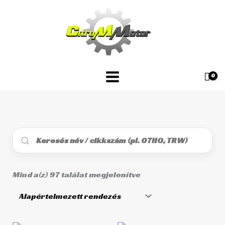
Skip
to
content
Mind a(z) 97 találat megjelenítve