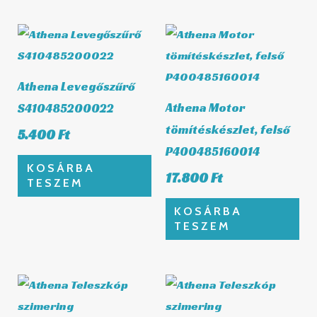
Athena Levegőszűrő
Athena Motor
S410485200022
tömítéskészlet, felső
5.400
Ft
P400485160014
KOSÁRBA
17.800
Ft
TESZEM
KOSÁRBA
TESZEM