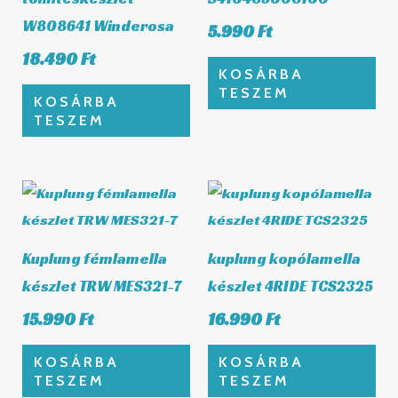
W808641 Winderosa
5.990
Ft
18.490
Ft
KOSÁRBA
TESZEM
KOSÁRBA
TESZEM
Kuplung fémlamella
kuplung kopólamella
készlet TRW MES321-7
készlet 4RIDE TCS2325
15.990
Ft
16.990
Ft
KOSÁRBA
KOSÁRBA
TESZEM
TESZEM