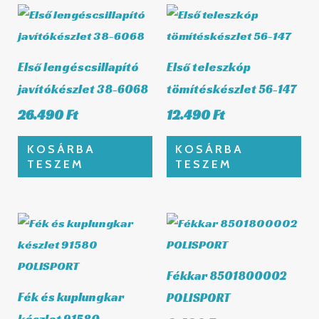
Első lengéscsillapító
Első teleszkóp
javítókészlet 38-6068
tömítéskészlet 56-147
26.490
Ft
12.490
Ft
KOSÁRBA
KOSÁRBA
TESZEM
TESZEM
Fékkar 8501800002
Fék és kuplungkar
POLISPORT
készlet 91580