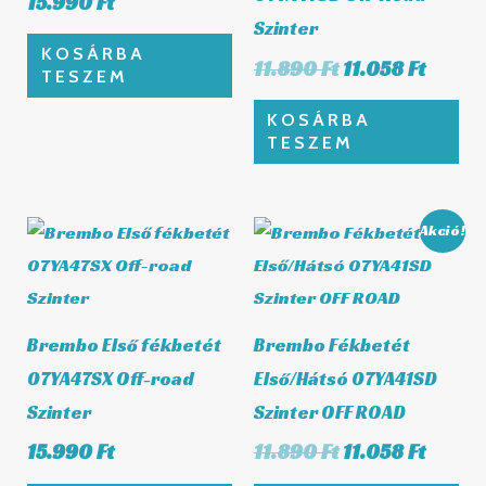
15.990
Ft
Szinter
KOSÁRBA
11.890
Ft
11.058
Ft
TESZEM
KOSÁRBA
TESZEM
Original
Curre
Akció!
price
price
was:
is:
11.890 Ft.
11.058 
Brembo Első fékbetét
Brembo Fékbetét
07YA47SX Off-road
Első/Hátsó 07YA41SD
Szinter
Szinter OFF ROAD
15.990
Ft
11.890
Ft
11.058
Ft