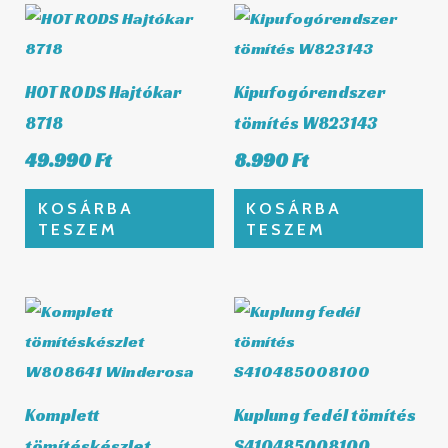
HOT RODS Hajtókar
Kipufogórendszer
8718
tömítés W823143
49.990
Ft
8.990
Ft
KOSÁRBA
KOSÁRBA
TESZEM
TESZEM
Komplett
Kuplung fedél tömítés
tömítéskészlet
S410485008100