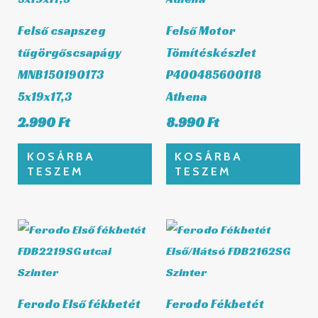
Felső csapszeg
Felső Motor
tűgörgőscsapágy
Tömítéskészlet
MNB150190173
P400485600118
5x19x17,3
Athena
2.990
Ft
8.990
Ft
KOSÁRBA
KOSÁRBA
TESZEM
TESZEM
Ferodo Első fékbetét
Ferodo Fékbetét