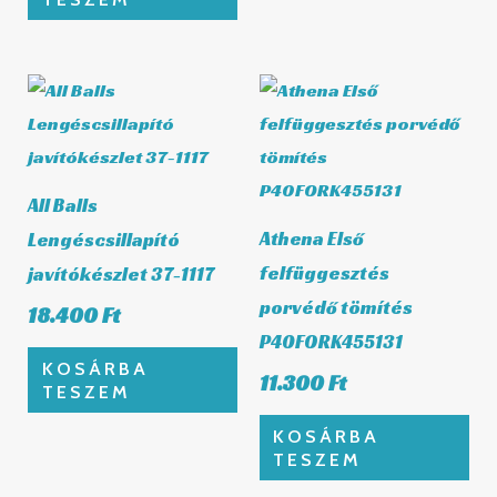
All Balls
Athena Első
Lengéscsillapító
felfüggesztés
javítókészlet 37-1117
porvédő tömítés
18.400
Ft
P40FORK455131
KOSÁRBA
11.300
Ft
TESZEM
KOSÁRBA
TESZEM