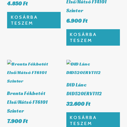
Első/Hátsó FT4101
4.850
Ft
Szinter
KOSÁRBA
6.900
Ft
TESZEM
KOSÁRBA
TESZEM
DID Lánc
Brenta Fékbetét
DID520ERVT112
Első/Hátsó FT6101
32.600
Ft
Szinter
KOSÁRBA
7.900
Ft
TESZEM