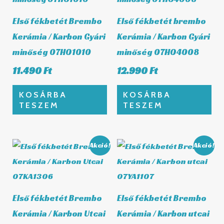
Első fékbetét Brembo
Első fékbetét brembo
Kerámia / Karbon Gyári
Kerámia / Karbon Gyári
minőség 07HO1010
minőség 07HO4008
11.490
Ft
12.990
Ft
KOSÁRBA
KOSÁRBA
TESZEM
TESZEM
Original
Current
Original
Curre
Akció!
Akció!
price
price
price
price
was:
is:
was:
is:
10.990 Ft.
10.221 Ft.
10.990 Ft.
10.221
Első fékbetét Brembo
Első fékbetét Brembo
Kerámia / Karbon Utcai
Kerámia / Karbon utcai