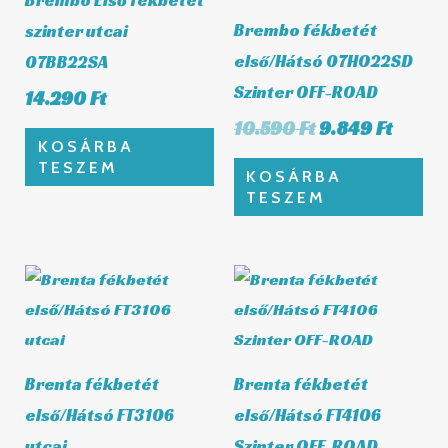
Brembo fékbetét
szinter utcai
első/Hátsó 07HO22SD
07BB22SA
Szinter OFF-ROAD
14.290
Ft
10.590
Ft
9.849
Ft
KOSÁRBA
TESZEM
KOSÁRBA
TESZEM
Brenta fékbetét
Brenta fékbetét
első/Hátsó FT3106
első/Hátsó FT4106
utcai
Szinter OFF-ROAD