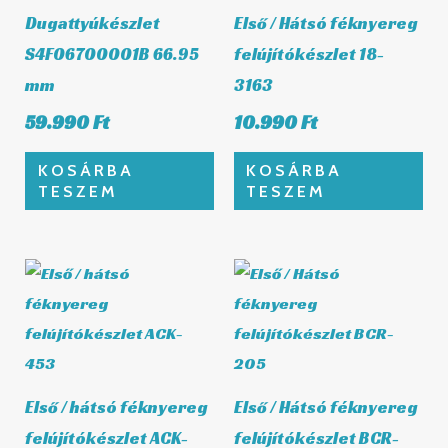
Dugattyúkészlet
Első / Hátsó féknyereg
S4F06700001B 66.95
felújítókészlet 18-
mm
3163
59.990
Ft
10.990
Ft
KOSÁRBA
KOSÁRBA
TESZEM
TESZEM
Első / hátsó féknyereg
Első / Hátsó féknyereg
felújítókészlet ACK-
felújítókészlet BCR-