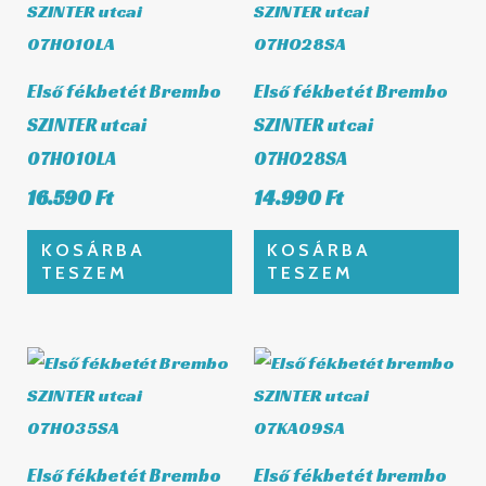
Első fékbetét Brembo
Első fékbetét Brembo
SZINTER utcai
SZINTER utcai
07HO10LA
07HO28SA
16.590
Ft
14.990
Ft
KOSÁRBA
KOSÁRBA
TESZEM
TESZEM
Első fékbetét Brembo
Első fékbetét brembo