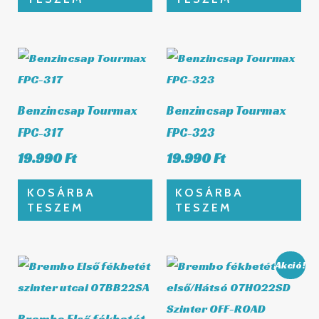
Benzincsap Tourmax
Benzincsap Tourmax
FPC-317
FPC-323
19.990
Ft
19.990
Ft
KOSÁRBA
KOSÁRBA
TESZEM
TESZEM
Original
Curre
Akció!
price
price
was:
is:
10.590 Ft.
9.849 
Brembo Első fékbetét