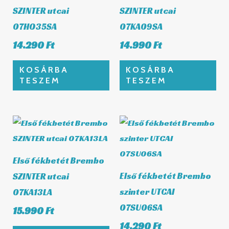
SZINTER utcai
SZINTER utcai
07HO35SA
07KA09SA
14.290
Ft
14.990
Ft
KOSÁRBA
KOSÁRBA
TESZEM
TESZEM
Első fékbetét Brembo
Első fékbetét Brembo
SZINTER utcai
szinter UTCAI
07KA13LA
07SU06SA
15.990
Ft
14.290
Ft