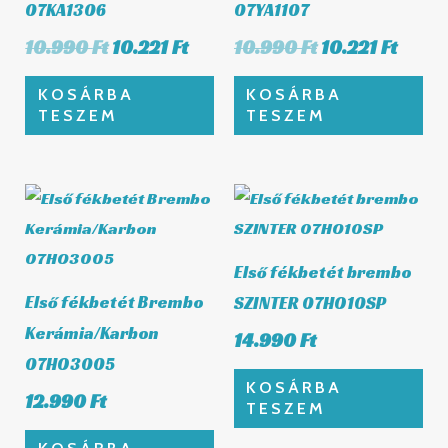
07KA1306
07YA1107
10.990
Ft
10.221
Ft
10.990
Ft
10.221
Ft
KOSÁRBA
KOSÁRBA
TESZEM
TESZEM
Első fékbetét brembo
Első fékbetét Brembo
SZINTER 07HO10SP
Kerámia/Karbon
14.990
Ft
07HO3005
KOSÁRBA
12.990
Ft
TESZEM