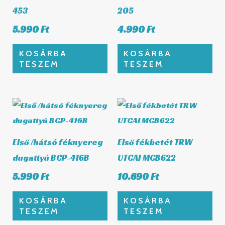
453
205
5.990
Ft
4.990
Ft
KOSÁRBA
KOSÁRBA
TESZEM
TESZEM
Első /hátsó féknyereg
Első fékbetét TRW
dugattyú BCP-416B
UTCAI MCB622
5.990
Ft
10.690
Ft
KOSÁRBA
KOSÁRBA
TESZEM
TESZEM