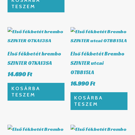
KOSÁRBA
TESZEM
Első fékbetét brembo
Első fékbetét Brembo
SZINTER 07KA13SA
SZINTER utcai
07BB15LA
14.690
Ft
16.990
Ft
KOSÁRBA
TESZEM
KOSÁRBA
TESZEM