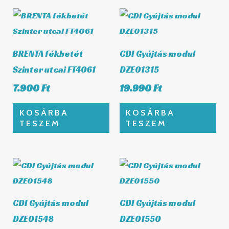
BRENTA fékbetét
CDI Gyújtás modul
Szinter utcai FT4061
DZE01315
7.900
Ft
19.990
Ft
KOSÁRBA
KOSÁRBA
TESZEM
TESZEM
CDI Gyújtás modul
CDI Gyújtás modul
DZE01548
DZE01550