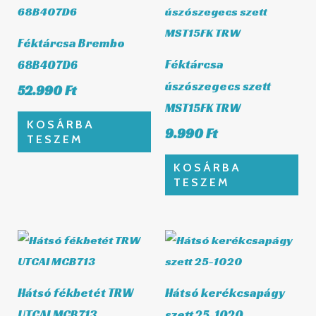
Féktárcsa Brembo
Féktárcsa
68B407D6
úszószegecs szett
52.990
Ft
MST15FK TRW
KOSÁRBA
9.990
Ft
TESZEM
KOSÁRBA
TESZEM
Hátsó fékbetét TRW
Hátsó kerékcsapágy
UTCAI MCB713
szett 25-1020