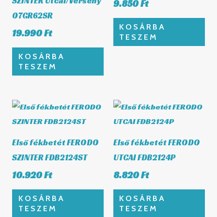
SZINTER Utcai/Verseny
9.850
Ft
07GR62SR
KOSÁRBA
19.990
Ft
TESZEM
KOSÁRBA
TESZEM
Első fékbetét FERODO
Első fékbetét FERODO
SZINTER FDB2124ST
UTCAI FDB2124P
10.920
Ft
8.820
Ft
KOSÁRBA
KOSÁRBA
TESZEM
TESZEM