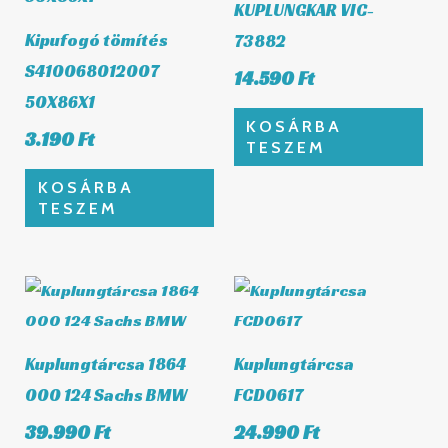
KUPLUNGKAR VIC-
Kipufogó tömítés
73882
S410068012007
14.590
Ft
50X86X1
KOSÁRBA
3.190
Ft
TESZEM
KOSÁRBA
TESZEM
Kuplungtárcsa 1864
Kuplungtárcsa
000 124 Sachs BMW
FCD0617
39.990
Ft
24.990
Ft