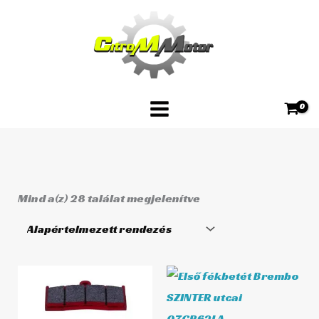
Skip
to
content
Mind a(z) 28 találat megjelenítve