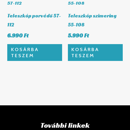
Teleszkóp porvédő 57-
Teleszkóp szimering
112
55-108
6.990
Ft
5.990
Ft
KOSÁRBA
KOSÁRBA
TESZEM
TESZEM
További linkek