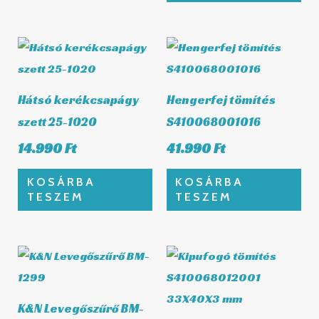
Hátsó kerékcsapágy
Hengerfej tömítés
szett 25-1020
S410068001016
14.990
Ft
41.990
Ft
KOSÁRBA
KOSÁRBA
TESZEM
TESZEM
K&N Levegőszűrő BM-