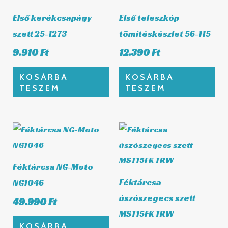
Első kerékcsapágy
Első teleszkóp
szett 25-1273
tömítéskészlet 56-115
9.910
Ft
12.390
Ft
KOSÁRBA
KOSÁRBA
TESZEM
TESZEM
Féktárcsa NG-Moto
Féktárcsa
NG1046
úszószegecs szett
49.990
Ft
MST15FK TRW
KOSÁRBA