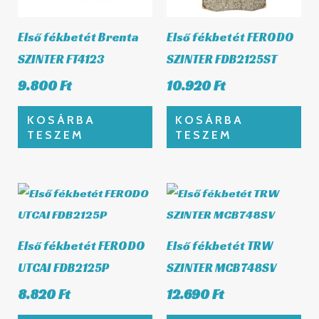
Első fékbetét Brenta
Első fékbetét FERODO
SZINTER FT4123
SZINTER FDB2125ST
9.800
Ft
10.920
Ft
KOSÁRBA
KOSÁRBA
TESZEM
TESZEM
Első fékbetét FERODO
Első fékbetét TRW
UTCAI FDB2125P
SZINTER MCB748SV
8.820
Ft
12.690
Ft