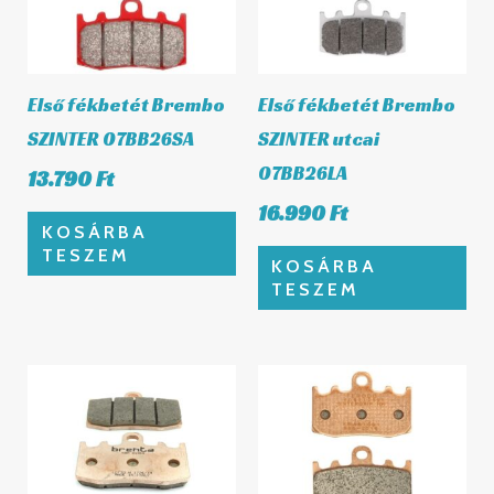
Első fékbetét Brembo
Első fékbetét Brembo
SZINTER 07BB26SA
SZINTER utcai
07BB26LA
13.790
Ft
16.990
Ft
KOSÁRBA
TESZEM
KOSÁRBA
TESZEM