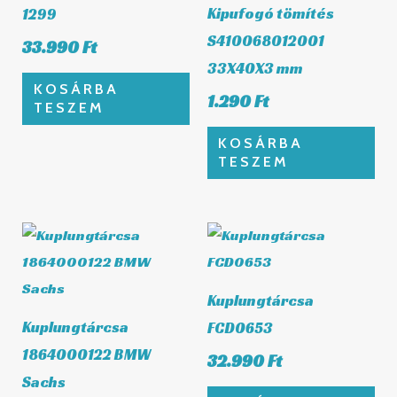
Kipufogó tömítés
1299
S410068012001
33.990
Ft
33X40X3 mm
KOSÁRBA
1.290
Ft
TESZEM
KOSÁRBA
TESZEM
Kuplungtárcsa
Kuplungtárcsa
FCD0653
1864000122 BMW
32.990
Ft
Sachs