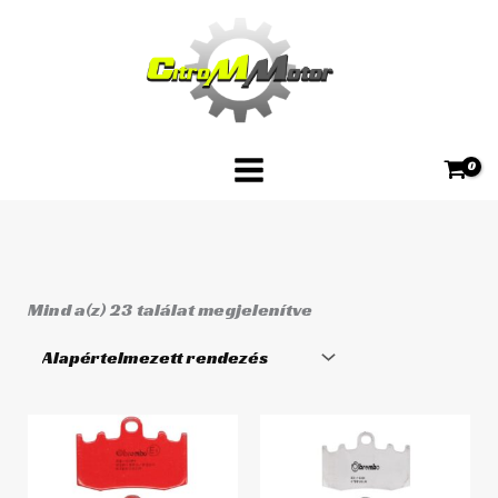
Skip
to
content
Mind a(z) 23 találat megjelenítve