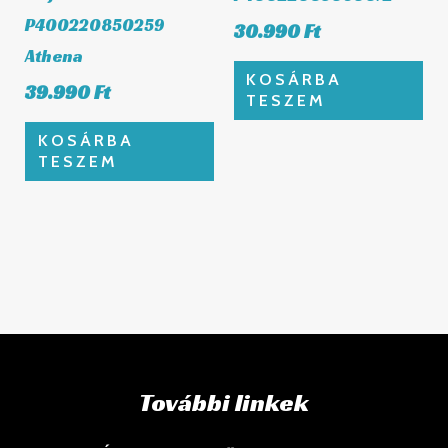
P400220850259
30.990
Ft
Athena
KOSÁRBA
39.990
Ft
TESZEM
KOSÁRBA
TESZEM
További linkek