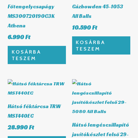
Főtengelycsapágy
Gázbowden 45-1053
MS300720190C3K
All Balls
Athena
10.590
Ft
6.990
Ft
KOSÁRBA
TESZEM
KOSÁRBA
TESZEM
Hátsó féktárcsa TRW
MST440EC
Hátsó lengéscsillapító
28.990
Ft
javítókészlet felső 29-