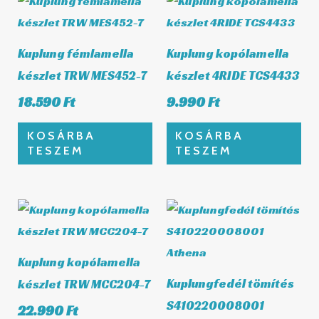
Kuplung fémlamella
Kuplung kopólamella
készlet TRW MES452-7
készlet 4RIDE TCS4433
18.590
Ft
9.990
Ft
KOSÁRBA
KOSÁRBA
TESZEM
TESZEM
Kuplung kopólamella
Kuplungfedél tömítés
készlet TRW MCC204-7
S410220008001
22.990
Ft