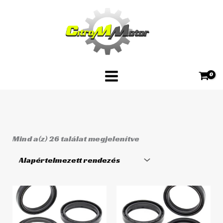
Skip
to
content
Mind a(z) 26 találat megjelenítve