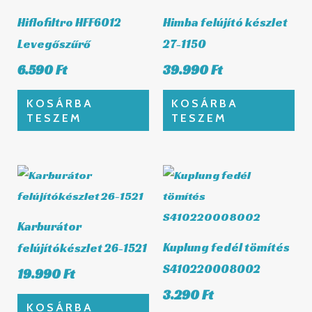
Hiflofiltro HFF6012
Himba felújító készlet
Levegőszűrő
27-1150
6.590
Ft
39.990
Ft
KOSÁRBA
KOSÁRBA
TESZEM
TESZEM
Karburátor
Kuplung fedél tömítés
felújítókészlet 26-1521
S410220008002
19.990
Ft
3.290
Ft
KOSÁRBA