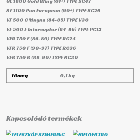
GL 1800 Gold Wing (01+) TYPE SC47
ST 1100 Pan European (90+) TYPE SC26
VF 500 C Magna (84-85) TYPE V30
VF 500 F Interceptor (84-86) TYPE PC12
VFR 750 F (86-89) TYPE RC24
VFR 750 F (90-97) TYPE RC36
VFR 750 R (88-90) TYPE RC30
Tömeg
0,1 kg
Kapcsolódó termékek