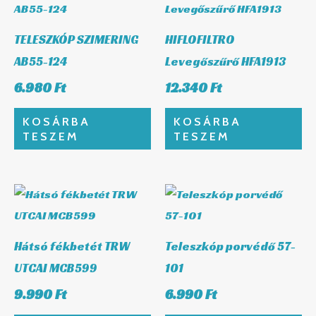
TELESZKÓP SZIMERING
HIFLOFILTRO
AB55-124
Levegőszűrő HFA1913
6.980
Ft
12.340
Ft
KOSÁRBA
KOSÁRBA
TESZEM
TESZEM
Hátsó fékbetét TRW
Teleszkóp porvédő 57-
UTCAI MCB599
101
9.990
Ft
6.990
Ft