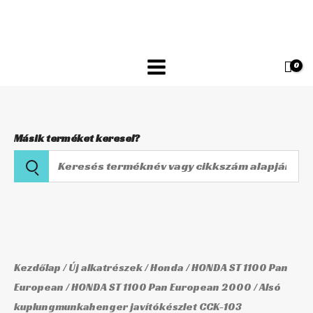
Skip
javítókészlet
to
CCK-
content
103
mennyiség
Másik terméket keresel?
Keresés
terméknév
vagy
Alsó
cikkszám
kuplungmunkahenger
alapján
javítókészlet
CCK-
Kezdőlap
/
Új alkatrészek
/
Honda
/
HONDA ST 1100 Pan
103
European
/
HONDA ST 1100 Pan European 2000
/ Alsó
kuplungmunkahenger javítókészlet CCK-103
mennyiség