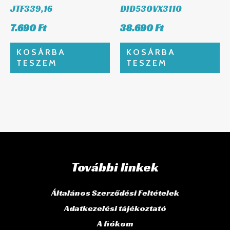
JTF339,16
DID530VX3110
7.690
Ft
38.690
Ft
KOSÁRBA
KOSÁRBA
TESZEM
TESZEM
További linkek
Általános Szerződési Feltételek
Adatkezelési tájékoztató
A fiókom