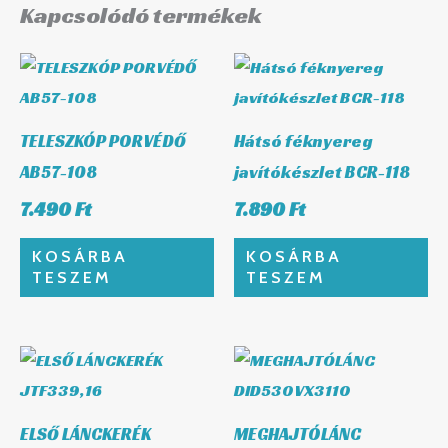
Kapcsolódó termékek
TELESZKÓP PORVÉDŐ
Hátsó féknyereg
AB57-108
javítókészlet BCR-118
7.490
Ft
7.890
Ft
KOSÁRBA
KOSÁRBA
TESZEM
TESZEM
ELSŐ LÁNCKERÉK
MEGHAJTÓLÁNC