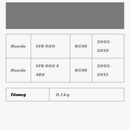
Leírás
További információk
2002-
Honda
VFR 800
RC46
2010
VFR 800 A
2002-
Honda
RC46
ABS
2013
Tömeg
0,1 kg