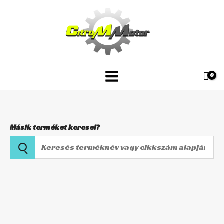
Skip
javítókészlet
to
CCK-
content
104
mennyiség
Másik terméket keresel?
Keresés
terméknév
vagy
Alsó
cikkszám
kuplungmunkahenger
alapján
javítókészlet
CCK-