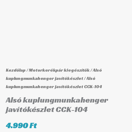
104
mennyiség
Kezdőlap
/
Motorkerékpár kiegészítők
/
Alsó
kuplungmunkahenger javítókészlet
/ Alsó
kuplungmunkahenger javítókészlet CCK-104
Alsó kuplungmunkahenger
javítókészlet CCK-104
4.990
Ft