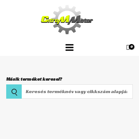
Skip
készlet
to
FCK-
content
19
mennyiség
Másik terméket keresel?
Keresés
terméknév
vagy
Benzincsap
cikkszám
javító
alapján
készlet
FCK-