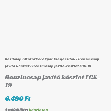
19
mennyiség
Kezdőlap
/
Motorkerékpár kiegészítők
/
Benzincsap
javító készlet
/ Benzincsap javító készlet FCK-19
Benzincsap javító készlet FCK-
19
6.490
Ft
Availability:
Készleten