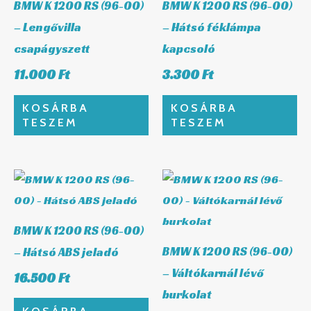
BMW K 1200 RS (96-00)
BMW K 1200 RS (96-00)
– Lengővilla
– Hátsó féklámpa
csapágyszett
kapcsoló
11.000
Ft
3.300
Ft
KOSÁRBA
KOSÁRBA
TESZEM
TESZEM
BMW K 1200 RS (96-00)
BMW K 1200 RS (96-00)
– Hátsó ABS jeladó
– Váltókarnál lévő
16.500
Ft
burkolat
KOSÁRBA