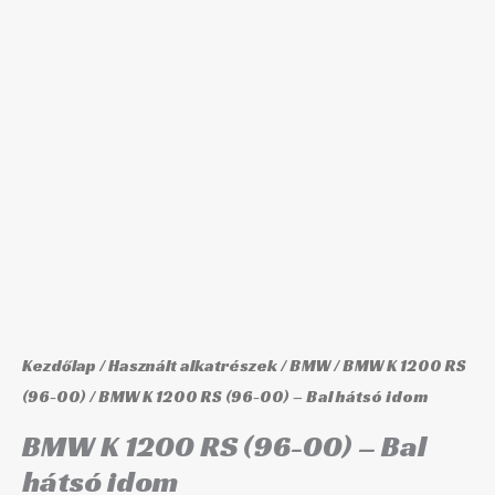
-
Bal
hátsó
idom
mennyiség
Kezdőlap
/
Használt alkatrészek
/
BMW
/
BMW K 1200 RS
(96-00)
/ BMW K 1200 RS (96-00) – Bal hátsó idom
BMW K 1200 RS (96-00) – Bal
hátsó idom