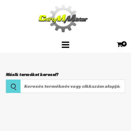
Skip
to
content
Másik terméket keresel?
Keresés
terméknév
vagy
cikkszám
alapján