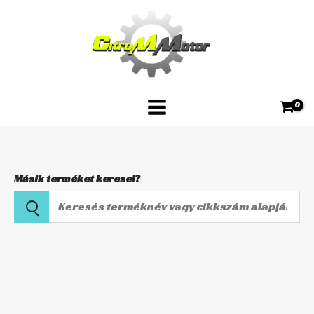
Skip
Brembo
to
Off-
content
Road
Szinter
07KA17SX
mennyiség
Másik terméket keresel?
Keresés
terméknév
vagy
Első
cikkszám
fékbetét
alapján
Brembo
Off-