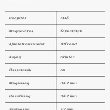
Beépítés
első
Megnevezés
fékbetétek
Ajánlott használat
Off road
Anyag
Szinter
Összetevők
SX
Magasság
34.2 mm
Hosszúság
94.2 mm
Vastagság
7.2 mm