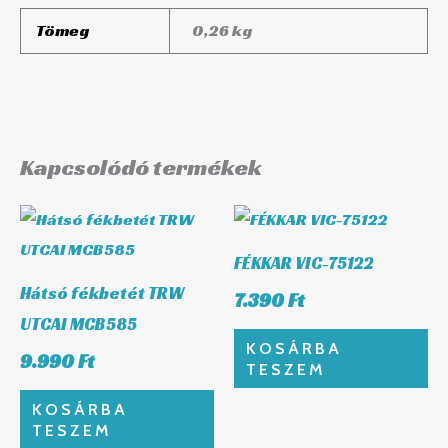
Tömeg
0,26 kg
Kapcsolódó termékek
FÉKKAR VIC-75122
Hátsó fékbetét TRW
7.390
Ft
UTCAI MCB585
KOSÁRBA
9.990
Ft
TESZEM
KOSÁRBA
TESZEM