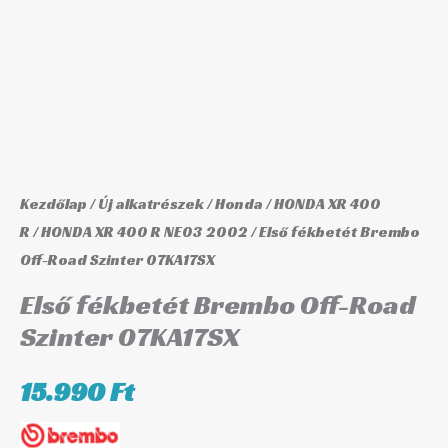
Road
Szinter
07KA17SX
mennyiség
Kezdőlap
/
Új alkatrészek
/
Honda
/
HONDA XR 400
R
/
HONDA XR 400 R NE03 2002
/ Első fékbetét Brembo
Off-Road Szinter 07KA17SX
Első fékbetét Brembo Off-Road
Szinter 07KA17SX
15.990
Ft