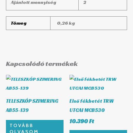
Ajánlott mennyiség
2
Tömeg
0,26 kg
Kapcsolódó termékek
TELESZKÓP SZIMERING
Első fékbetét TRW
AB55-139
UTCAI MCB530
10.390
Ft
TOVÁBB
OLVASOM