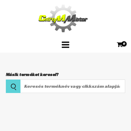
Skip
TRW
to
SZINTER
content
MCB530SV
mennyiség
Másik terméket keresel?
Keresés
terméknév
vagy
Első
cikkszám
fékbetét
alapján
TRW
SZINTER