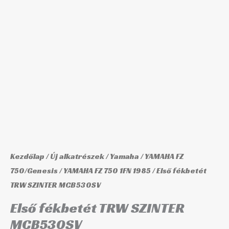
MCB530SV
mennyiség
Kezdőlap
/
Új alkatrészek
/
Yamaha
/
YAMAHA FZ
750/Genesis
/
YAMAHA FZ 750 1FN 1985
/ Első fékbetét
TRW SZINTER MCB530SV
Első fékbetét TRW SZINTER
MCB530SV