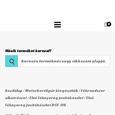
Skip
javítókészlet
to
BCF-
content
118
mennyiség
Másik terméket keresel?
Keresés
terméknév
vagy
Első
cikkszám
féknyereg
alapján
javítókészlet
Kezdőlap
/
Motorkerékpár kiegészítők
/
Fékrendszer
BCF-
alkatrészei
/
Első féknyereg javítókészlet
/ Első
féknyereg javítókészlet BCF-118
118
mennyiség