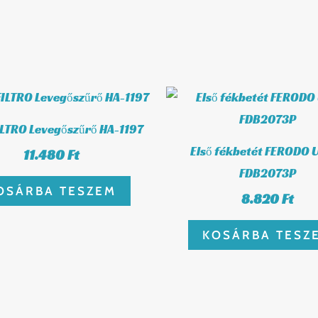
LTRO Levegőszűrő HA-1197
Első fékbetét FERODO 
11.480
Ft
FDB2073P
OSÁRBA TESZEM
8.820
Ft
KOSÁRBA TESZ