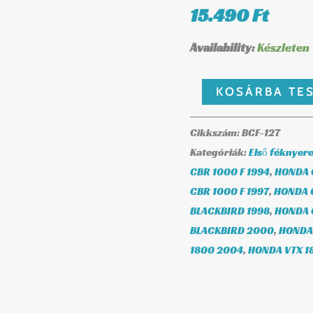
127
15.490
Ft
mennyiség
Availability:
Készleten
KOSÁRBA TE
Cikkszám:
BCF-127
Kategóriák:
Első féknyere
CBR 1000 F 1994
,
HONDA C
CBR 1000 F 1997
,
HONDA C
BLACKBIRD 1998
,
HONDA 
BLACKBIRD 2000
,
HONDA
1800 2004
,
HONDA VTX 1