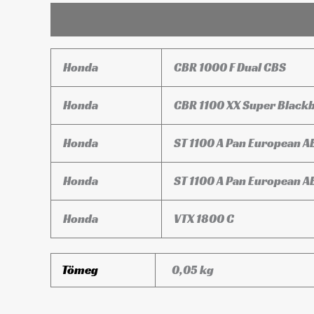
Leírás
További információk
Honda
CBR 1000 F Dual CBS
Honda
CBR 1100 XX Super Blackb
Honda
ST 1100 A Pan European A
Honda
ST 1100 A Pan European A
Honda
VTX 1800 C
Tömeg
0,05 kg