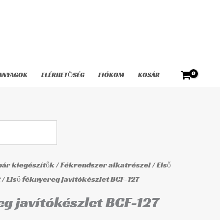
javítókészlet
BCF-
127
mennyiség
ANYAGOK
ELÉRHETŐSÉG
FIÓKOM
KOSÁR
ár kiegészítők
/
Fékrendszer alkatrészei
/
Első
t
/ Első féknyereg javítókészlet BCF-127
eg javítókészlet BCF-127