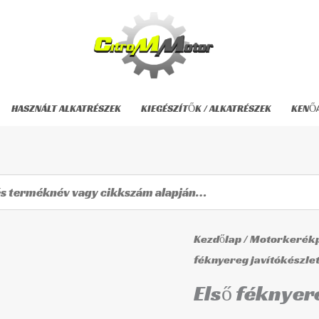
HASZNÁLT ALKATRÉSZEK
KIEGÉSZÍTŐK / ALKATRÉSZEK
KENŐ
Első
Kezdőlap
/
Motorkerékp
féknyereg
féknyereg javítókészle
javítókészlet
Első féknyer
BCF-