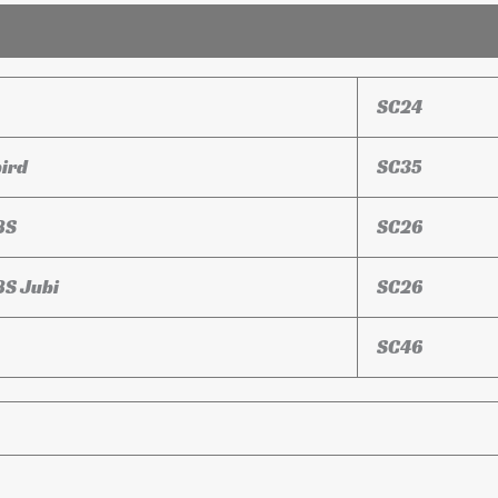
SC24
ird
SC35
BS
SC26
BS Jubi
SC26
SC46