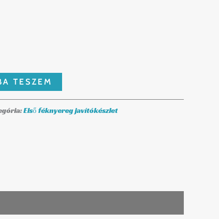
BA TESZEM
egória:
Első féknyereg javítókészlet