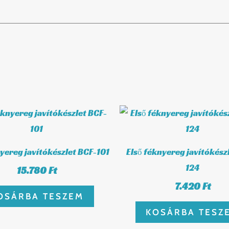
nyereg javítókészlet BCF-101
Első féknyereg javítókész
124
15.780
Ft
7.420
Ft
OSÁRBA TESZEM
KOSÁRBA TESZ