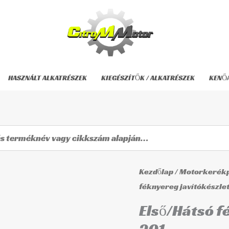
HASZNÁLT ALKATRÉSZEK
KIEGÉSZÍTŐK / ALKATRÉSZEK
KENŐ
Első/Hátsó
Kezdőlap
/
Motorkerékp
féknyereg
féknyereg javítókészle
javítókészlet
Első/Hátsó f
BCF-