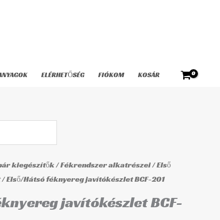
javítókészlet
BCF-
201
mennyiség
ANYAGOK
ELÉRHETŐSÉG
FIÓKOM
KOSÁR
ár kiegészítők
/
Fékrendszer alkatrészei
/
Első
t
/ Első/Hátsó féknyereg javítókészlet BCF-201
éknyereg javítókészlet BCF-