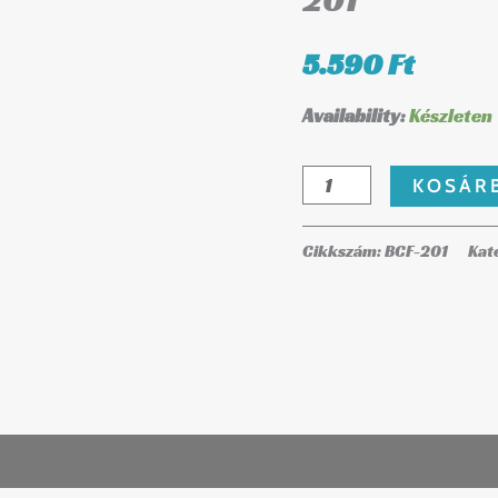
201
201
mennyiség
5.590
Ft
Availability:
Készleten
KOSÁR
Cikkszám:
BCF-201
Kat