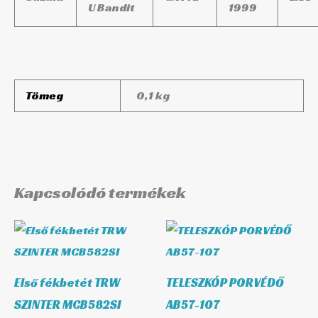
U Bandit
1999
Tömeg
0,1 kg
Kapcsolódó termékek
Első fékbetét TRW
TELESZKÓP PORVÉDŐ
SZINTER MCB582SI
AB57-107