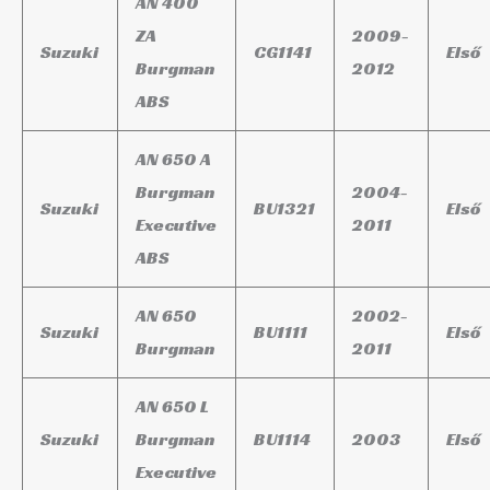
AN 400
ZA
2009-
Suzuki
CG1141
Első
Burgman
2012
ABS
AN 650 A
Burgman
2004-
Suzuki
BU1321
Első
Executive
2011
ABS
AN 650
2002-
Suzuki
BU1111
Első
Burgman
2011
AN 650 L
Suzuki
Burgman
BU1114
2003
Első
Executive