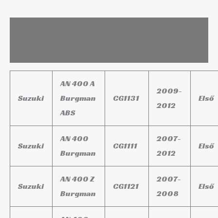
Leírás
További információk
AN 400 A
2009-
Suzuki
Burgman
CG1131
Első
2012
ABS
AN 400
2007-
Suzuki
CG1111
Első
Burgman
2012
AN 400 Z
2007-
Suzuki
CG1121
Első
Burgman
2008