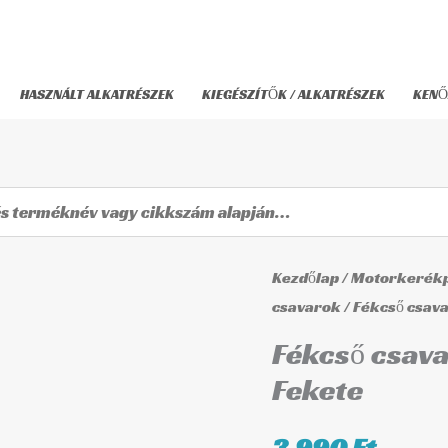
HASZNÁLT ALKATRÉSZEK
KIEGÉSZÍTŐK / ALKATRÉSZEK
KENŐ
Fékcső
Kezdőlap
/
Motorkerékp
csavar
csavarok
/ Fékcső csav
M10x1.00
Fékcső csav
(Brembo)
Fekete
Fekete
mennyiség