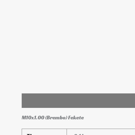
Leírás
További információk
M10x1.00 (Brembo) Fekete