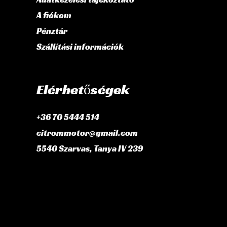
A fiókom
Pénztár
Szállítási információk
Elérhetőségek
+36 70 5444 514
citrommotor@gmail.com
5540 Szarvas, Tanya IV 239