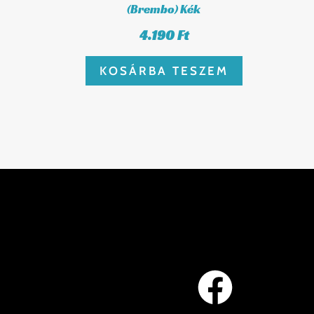
(Brembo) Kék
4.190
Ft
KOSÁRBA TESZEM