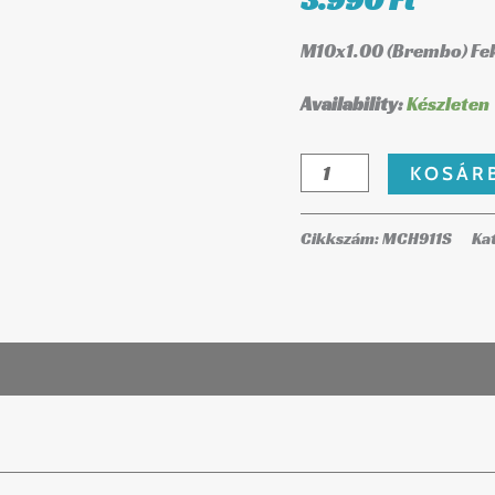
3.990
Ft
M10x1.00 (Brembo) Fe
Availability:
Készleten
KOSÁR
Cikkszám:
MCH911S
Ka