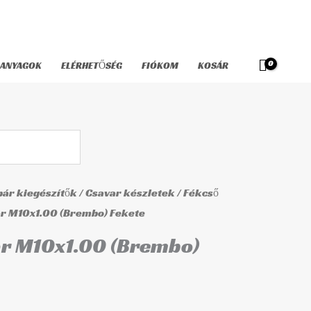
M10x1.00
(Brembo)
Fekete
ANYAGOK
ELÉRHETŐSÉG
FIÓKOM
KOSÁR
mennyiség
ár kiegészítők
/
Csavar készletek
/
Fékcső
ar M10x1.00 (Brembo) Fekete
ar M10x1.00 (Brembo)