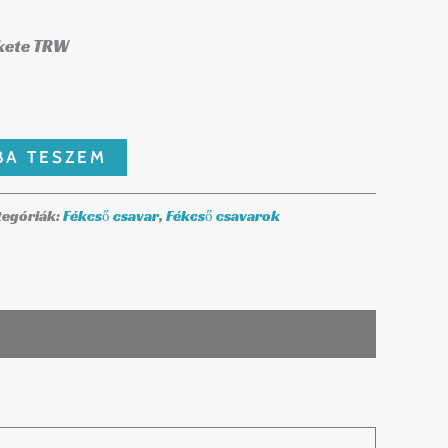
kete TRW
BA TESZEM
tegóriák:
Fékcső csavar
,
Fékcső csavarok