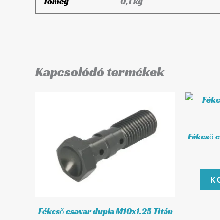
Tömeg
0,1 kg
Kapcsolódó termékek
Fékcső c
K
Fékcső csavar dupla M10x1.25 Titán