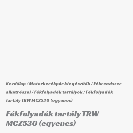
(egyenes)
mennyiség
Kezdőlap
/
Motorkerékpár kiegészítők
/
Fékrendszer
alkatrészei
/
Fékfolyadék tartályok
/ Fékfolyadék
tartály TRW MCZ530 (egyenes)
Fékfolyadék tartály TRW
MCZ530 (egyenes)