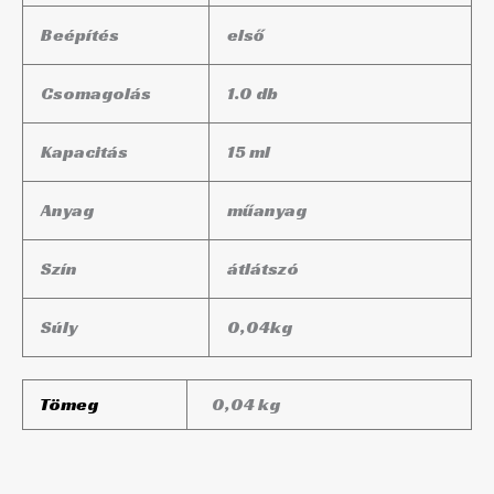
Beépítés
első
Csomagolás
1.0 db
Kapacitás
15 ml
Anyag
műanyag
Szín
átlátszó
Súly
0,04
kg
Tömeg
0,04 kg