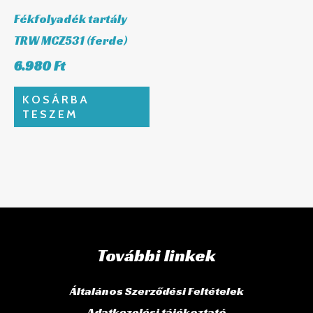
Fékfolyadék tartály
TRW MCZ531 (ferde)
6.980
Ft
KOSÁRBA
TESZEM
További linkek
Általános Szerződési Feltételek
Adatkezelési tájékoztató