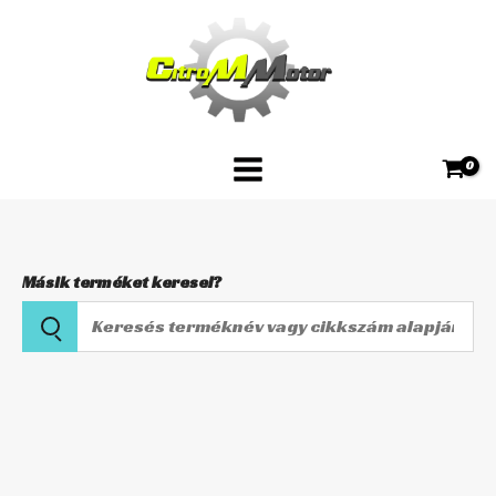
Skip
TRW
to
MCZ530
content
(egyenes)
mennyiség
Másik terméket keresel?
Keresés
terméknév
vagy
Fékfolyadék
cikkszám
tartály
alapján
TRW
MCZ530