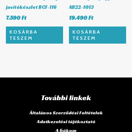
javítókészlet BCF-116
AB22-1013
7.590
Ft
19.490
Ft
KOSÁRBA
KOSÁRBA
TESZEM
TESZEM
További linkek
Általános Szerződési Feltételek
Adatkezelési tájékoztató
A fiókom