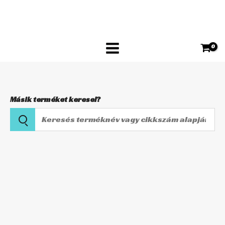
Skip
MSB-
to
306
content
első
mennyiség
Másik terméket keresel?
Keresés
terméknév
vagy
Főfékhenger
cikkszám
javítókészlet
alapján
MSB-
306
első
mennyiség