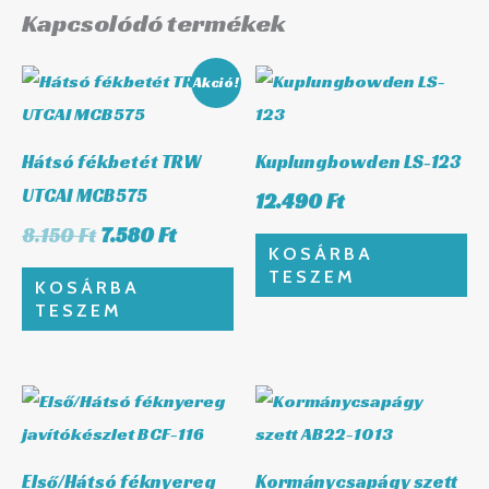
Kapcsolódó termékek
Original
Current
Akció!
price
price
was:
is:
8.150 Ft.
7.580 Ft.
Hátsó fékbetét TRW
Kuplungbowden LS-123
UTCAI MCB575
12.490
Ft
8.150
Ft
7.580
Ft
KOSÁRBA
TESZEM
KOSÁRBA
TESZEM
Első/Hátsó féknyereg
Kormánycsapágy szett