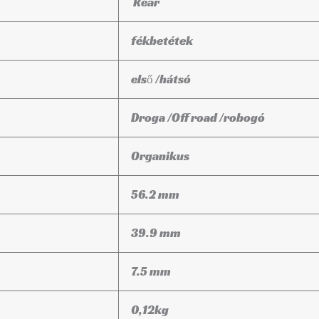
Rear
fékbetétek
első /hátsó
Droga /Off road /robogó
Organikus
56.2 mm
39.9 mm
7.5 mm
0,12
kg