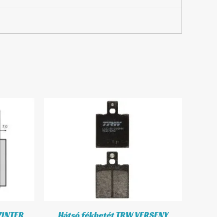
ZINTER
Hátsó fékbetét TRW VERSENY