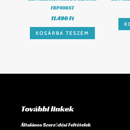
FRP408ST
11.490
Ft
K
KOSÁRBA TESZEM
További linkek
Általános Szerződési Feltételek