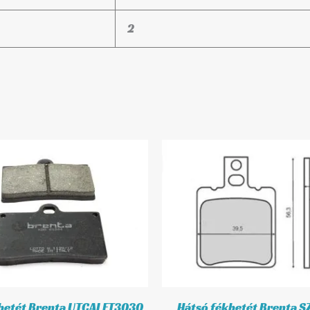
2
kbetét Brenta UTCAI FT3030
Hátsó fékbetét Brenta S