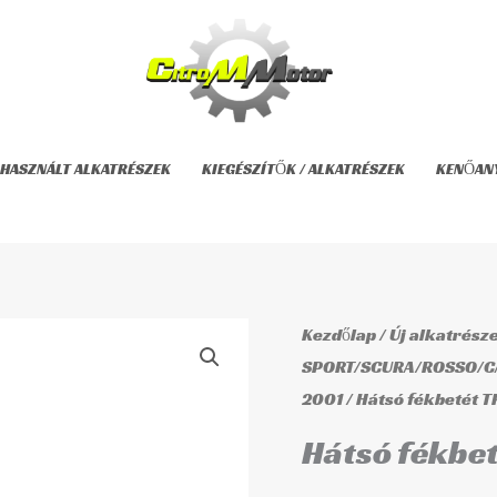
HASZNÁLT ALKATRÉSZEK
KIEGÉSZÍTŐK / ALKATRÉSZEK
KENŐAN
Hátsó
Kezdőlap
/
Új alkatrész
fékbetét
SPORT/SCURA/ROSSO/C
2001
/ Hátsó fékbetét 
TRW
UTCAI
Hátsó fékbe
MCB75