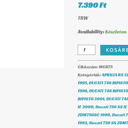
mennyiség
7.390
Ft
TRW
Availability:
Készleten
KOSÁR
Cikkszám:
MCB75
Kategóriák:
APRILIA RS 1
1995
,
DUCATI 748 BIPISTO
1998
,
DUCATI 748 BIPISTO
BIPISTO 2001
,
DUCATI 74
IE 2000
,
Ducati 750 SS IE
ZDM750SC 1990
,
Ducati 
1992
,
Ducati 750 SS ZDM