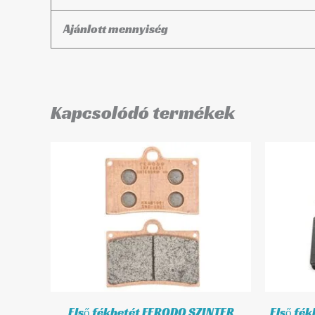
Ajánlott mennyiség
Kapcsolódó termékek
Első fékbetét FERODO SZINTER
Első fé