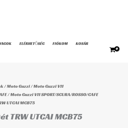
TRW
UTCAI
MCB75
mennyiség
YAGOK
ELÉRHETŐSÉG
FIÓKOM
KOSÁR
ek
/
Moto Guzzi
/
Moto Guzzi V11
AFE
/
Moto Guzzi V11 SPORT/SCURA/ROSSO/CAFE
TRW UTCAI MCB75
tét TRW UTCAI MCB75