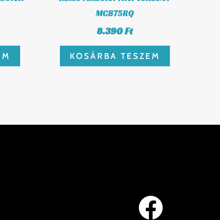
MCB75RQ
8.390
Ft
EM
KOSÁRBA TESZEM