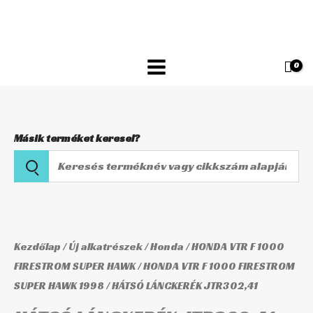
Skip
JTR302,41
to
mennyiség
content
Másik terméket keresel?
Keresés
terméknév
vagy
HÁTSÓ
cikkszám
LÁNCKERÉK
alapján
JTR302,41
Kezdőlap
/
Új alkatrészek
/
Honda
/
HONDA VTR F 1000
mennyiség
FIRESTROM SUPER HAWK
/
HONDA VTR F 1000 FIRESTROM
SUPER HAWK 1998
/ HÁTSÓ LÁNCKERÉK JTR302,41