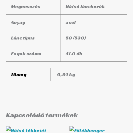
Megnevezés
Hátsó lánckerék
Anyag
acél
Lánc típus
50 (530)
Fogak száma
41.0 db
Tömeg
0,84 kg
Kapcsolódó termékek