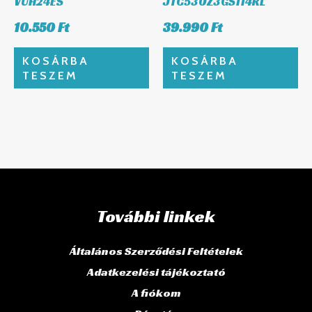
VUH24ES
JTC530Z3GS114RL
10.550
Ft
39.990
Ft
KOSÁRBA
KOSÁRBA
TESZEM
TESZEM
További linkek
Általános Szerződési Feltételek
Adatkezelési tájékoztató
A fiókom