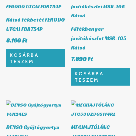
Hátsó fékbetét FERODO
Főfékhenger
UTCAI FDB754P
javítókészlet MSR-105
8.160
Ft
Hátsó
KOSÁRBA
7.890
Ft
TESZEM
KOSÁRBA
TESZEM
DENSO Gyújtógyertya
MEGHAJTÓLÁNC