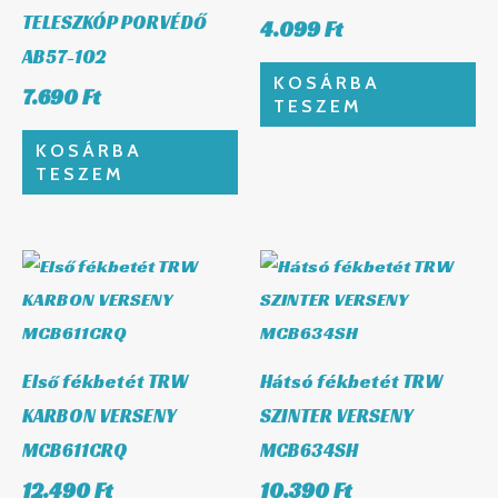
TELESZKÓP PORVÉDŐ
4.099
Ft
AB57-102
KOSÁRBA
7.690
Ft
TESZEM
KOSÁRBA
TESZEM
Első fékbetét TRW
Hátsó fékbetét TRW
KARBON VERSENY
SZINTER VERSENY
MCB611CRQ
MCB634SH
12.490
Ft
10.390
Ft