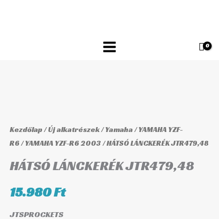
Skip
JTR479,48
to
mennyiség
content
HÁTSÓ
LÁNCKERÉK
JTR479,48
Kezdőlap
/
Új alkatrészek
/
Yamaha
/
YAMAHA YZF-
mennyiség
R6
/
YAMAHA YZF-R6 2003
/ HÁTSÓ LÁNCKERÉK JTR479,48
HÁTSÓ LÁNCKERÉK JTR479,48
15.980
Ft
JTSPROCKETS