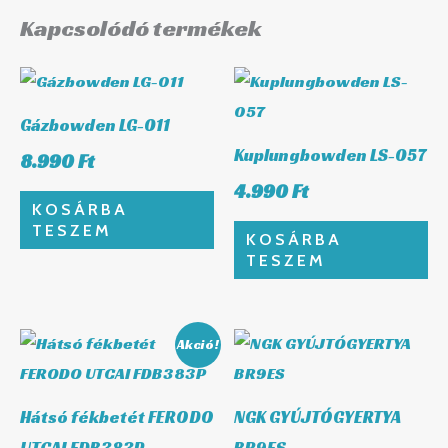
Kapcsolódó termékek
Gázbowden LG-011
Kuplungbowden LS-057
8.990
Ft
4.990
Ft
KOSÁRBA
TESZEM
KOSÁRBA
TESZEM
Original
Current
Akció!
price
price
was:
is:
8.820 Ft.
8.203 Ft.
Hátsó fékbetét FERODO
NGK GYÚJTÓGYERTYA
UTCAI FDB383P
BR9ES