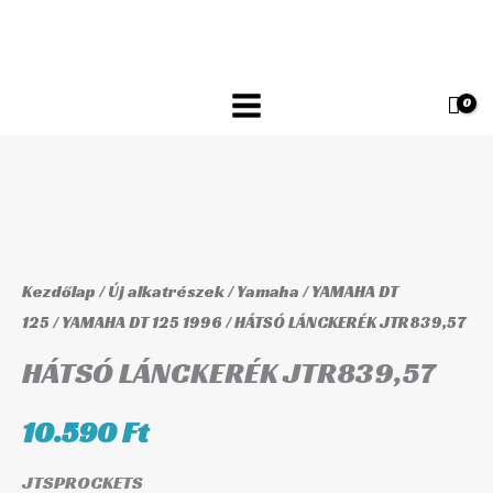
Skip
JTR839,57
to
mennyiség
content
HÁTSÓ
LÁNCKERÉK
JTR839,57
Kezdőlap
/
Új alkatrészek
/
Yamaha
/
YAMAHA DT
mennyiség
125
/
YAMAHA DT 125 1996
/ HÁTSÓ LÁNCKERÉK JTR839,57
HÁTSÓ LÁNCKERÉK JTR839,57
10.590
Ft
JTSPROCKETS