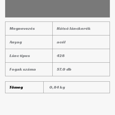
További információk
Megnevezés
Hátsó lánckerék
Anyag
acél
Lánc típus
428
Fogak száma
57.0 db
Tömeg
0,84 kg