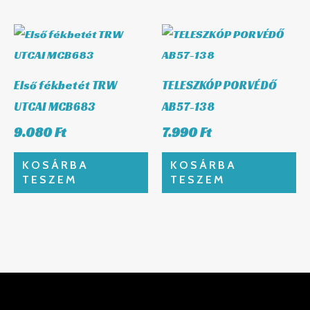
Első fékbetét TRW
TELESZKÓP PORVÉDŐ
UTCAI MCB683
AB57-138
9.080
Ft
7.990
Ft
KOSÁRBA
KOSÁRBA
TESZEM
TESZEM