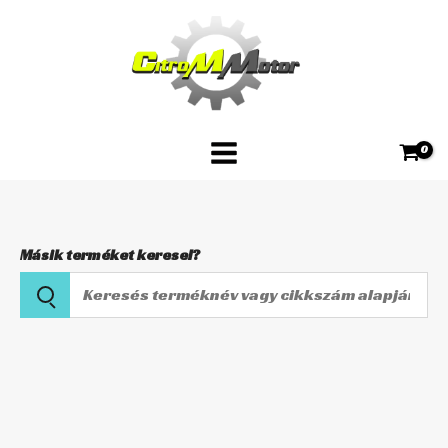
Skip
mennyiség
to
content
Másik terméket keresel?
Keresés
terméknév
vagy
HFA7602
cikkszám
Levegőszűrő
alapján
mennyiség