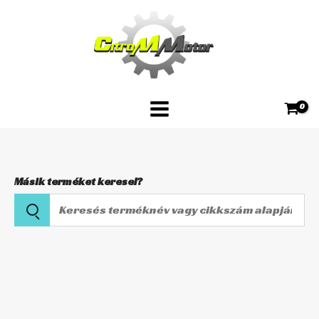
Skip
HF3602
to
mennyiség
content
Másik terméket keresel?
Keresés
terméknév
vagy
HIFLOFILTRO
cikkszám
Levegőszűrő
alapján
HF3602
mennyiség