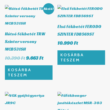
Original
Current
Akció!
price
price
was:
is:
10.390 Ft.
9.663 Ft.
Első fékbetét FERODO
Hátsó fékbetét TRW
SZINTER FDB569ST
Szinter verseny
10.990
Ft
MCB531SH
KOSÁRBA
10.390
Ft
9.663
Ft
TESZEM
KOSÁRBA
TESZEM