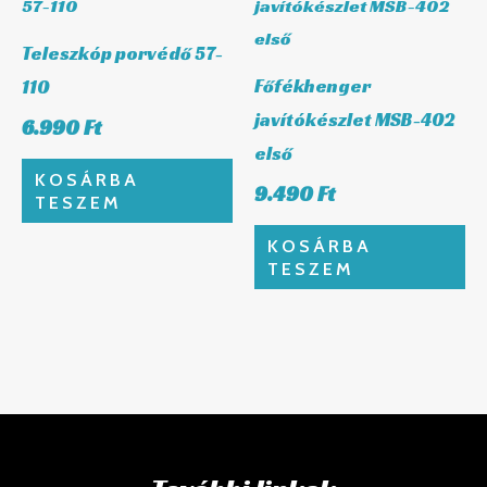
Teleszkóp porvédő 57-
Főfékhenger
110
javítókészlet MSB-402
6.990
Ft
első
KOSÁRBA
9.490
Ft
TESZEM
KOSÁRBA
TESZEM