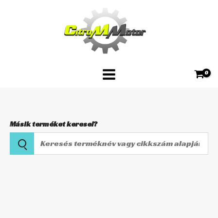
Skip
HFA2501
to
mennyiség
content
Másik terméket keresel?
Keresés
terméknév
vagy
HIFLOFILTRO
cikkszám
Levegőszűrő
alapján
HFA2501
mennyiség