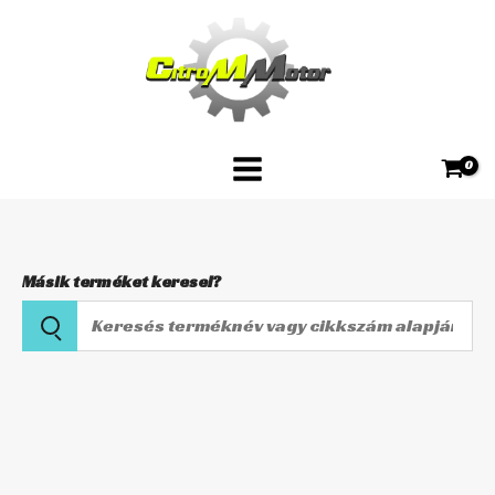
Skip
HFA2606
to
mennyiség
content
Másik terméket keresel?
Keresés
terméknév
vagy
HIFLOFILTRO
cikkszám
Levegőszűrő
alapján
HFA2606
mennyiség