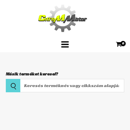
Skip
(94-
to
97)
content
-
Olajcsövek
mennyiség
Másik terméket keresel?
Keresés
terméknév
vagy
Honda
cikkszám
VFR750
alapján
(94-
97)