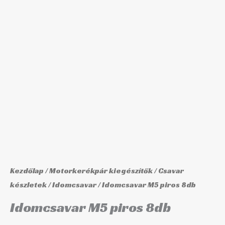
mennyiség
Kezdőlap
/
Motorkerékpár kiegészítők
/
Csavar
készletek
/
Idomcsavar
/ Idomcsavar M5 piros 8db
Idomcsavar M5 piros 8db