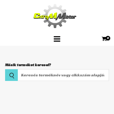
Skip
piros
to
8db
content
mennyiség
Másik terméket keresel?
Keresés
terméknév
vagy
Idomcsavar
cikkszám
M5
alapján
piros
8db