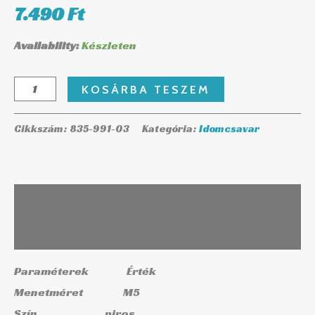
7.490
Ft
Availability:
Készleten
KOSÁRBA TESZEM
Cikkszám:
835-991-03
Kategória:
Idomcsavar
Leírás
További információk
Paraméterek
Érték
Menetméret
M5
Szín
piros