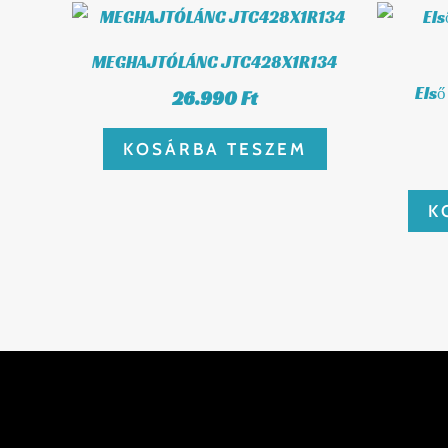
MEGHAJTÓLÁNC JTC428X1R134
Els
26.990
Ft
KOSÁRBA TESZEM
K