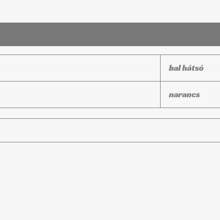
bal hátsó
narancs