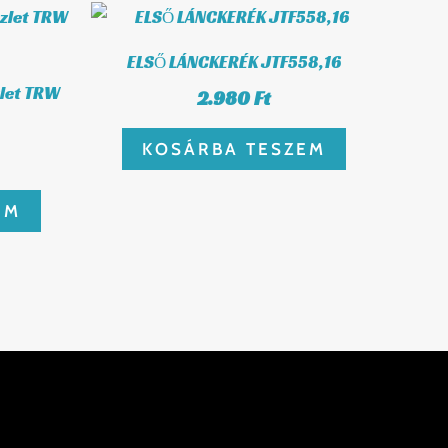
ELSŐ LÁNCKERÉK JTF558,16
zlet TRW
2.980
Ft
KOSÁRBA TESZEM
EM