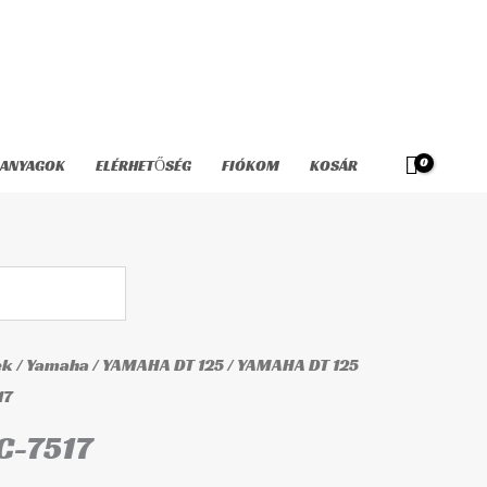
7517
mennyiség
ANYAGOK
ELÉRHETŐSÉG
FIÓKOM
KOSÁR
ek
/
Yamaha
/
YAMAHA DT 125
/
YAMAHA DT 125
17
IC-7517