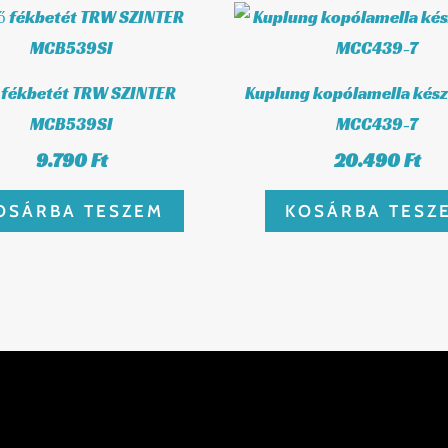
ő fékbetét TRW SZINTER
Kuplung kopólamella kés
MCB539SI
MCC439-7
9.790
Ft
20.490
Ft
OSÁRBA TESZEM
KOSÁRBA TESZ