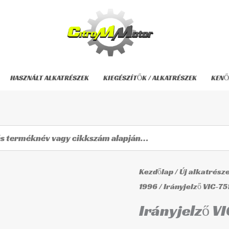
HASZNÁLT ALKATRÉSZEK
KIEGÉSZÍTŐK / ALKATRÉSZEK
KENŐ
Irányjelző
Kezdőlap
/
Új alkatrész
VIC-
1996
/ Irányjelző VIC-75
7517
Irányjelző V
mennyiség