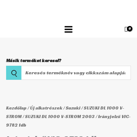
Skip
9782
to
1db
content
mennyiség
Másik terméket keresel?
Keresés
terméknév
vagy
Irányjelző
cikkszám
VIC-
alapján
9782
Kezdőlap
/
Új alkatrészek
/
Suzuki
/
SUZUKI DL 1000 V-
1db
STROM
/
SUZUKI DL 1000 V-STROM 2003
/ Irányjelző VIC-
9782 1db
mennyiség