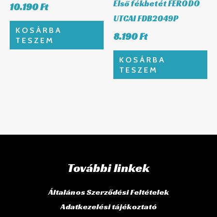
Első fékbetét FERODO
10.190
Ft
UTCAI FDB2049P
KOSÁRBA
8.190
Ft
TESZEM
KOSÁRBA
TESZEM
További linkek
Általános Szerződési Feltételek
Adatkezelési tájékoztató