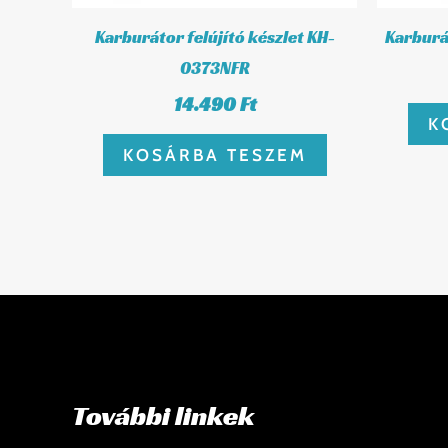
Karburátor felújító készlet KH-
Karburá
0373NFR
14.490
Ft
K
KOSÁRBA TESZEM
További linkek