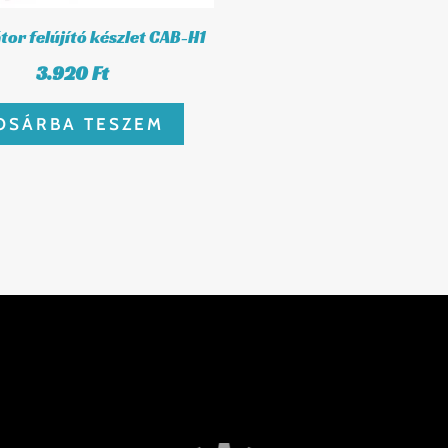
tor felújító készlet CAB-H1
3.920
Ft
OSÁRBA TESZEM