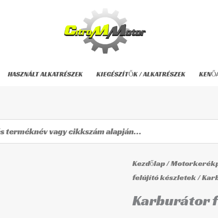
HASZNÁLT ALKATRÉSZEK
KIEGÉSZÍTŐK / ALKATRÉSZEK
KENŐ
Karburátor
Kezdőlap
/
Motorkerékp
felújító
felújító készletek
/ Kar
készlet
Karburátor f
CAB-