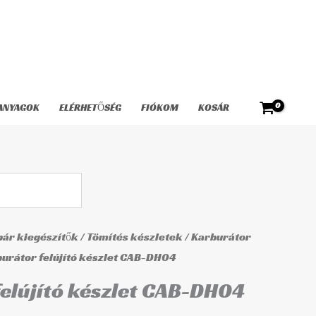
készlet
CAB-
DH04
mennyiség
ANYAGOK
ELÉRHETŐSÉG
FIÓKOM
KOSÁR
ár kiegészítők
/
Tömítés készletek
/
Karburátor
burátor felújító készlet CAB-DH04
elújító készlet CAB-DH04