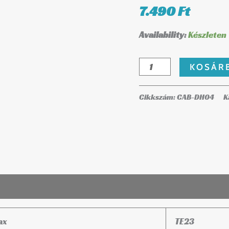
DH04
7.490
Ft
mennyiség
Availability:
Készleten
KOSÁR
Cikkszám:
CAB-DH04
K
ax
TE23