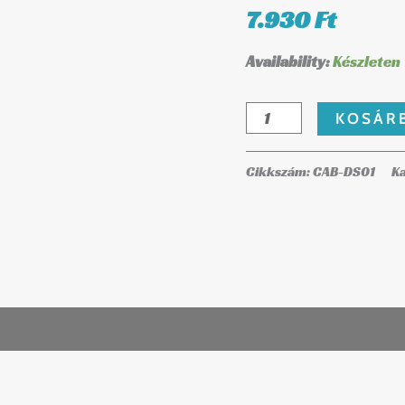
DS01
7.930
Ft
mennyiség
Availability:
Készleten
KOSÁR
Cikkszám:
CAB-DS01
Ka