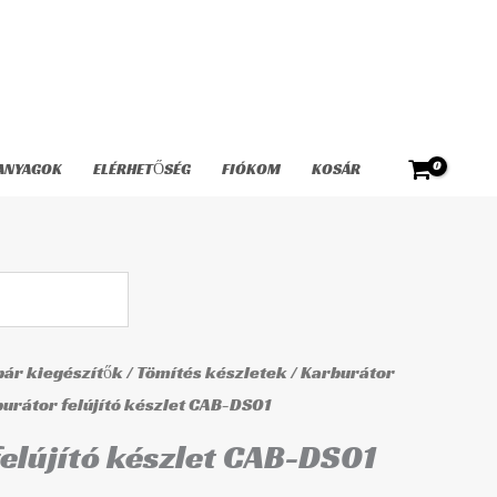
készlet
CAB-
DS01
mennyiség
ANYAGOK
ELÉRHETŐSÉG
FIÓKOM
KOSÁR
ár kiegészítők
/
Tömítés készletek
/
Karburátor
burátor felújító készlet CAB-DS01
elújító készlet CAB-DS01