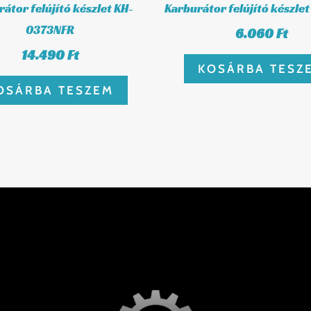
átor felújító készlet KH-
Karburátor felújító készle
0373NFR
6.060
Ft
14.490
Ft
KOSÁRBA TESZ
OSÁRBA TESZEM