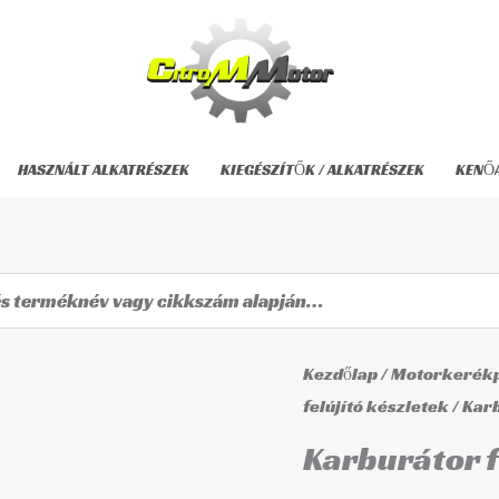
HASZNÁLT ALKATRÉSZEK
KIEGÉSZÍTŐK / ALKATRÉSZEK
KENŐ
Karburátor
Kezdőlap
/
Motorkerékp
felújító
felújító készletek
/ Kar
készlet
Karburátor f
CAB-