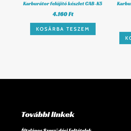
Karburátor felújító készlet CAB-K5
Karbur
4.160
Ft
KOSÁRBA TESZEM
K
További linkek
Általános Szerződési Feltételek