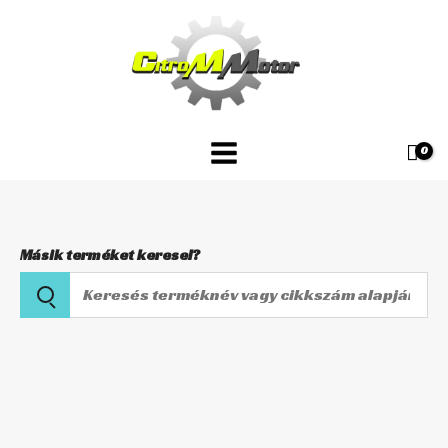
Skip
készlet
to
CAB-
content
DS02
mennyiség
Másik terméket keresel?
Keresés
terméknév
vagy
Karburátor
cikkszám
felújító
alapján
készlet
CAB-