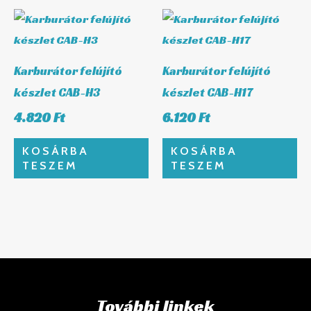
Karburátor felújító
Karburátor felújító
készlet CAB-H3
készlet CAB-H17
4.820
Ft
6.120
Ft
KOSÁRBA
KOSÁRBA
TESZEM
TESZEM
További linkek