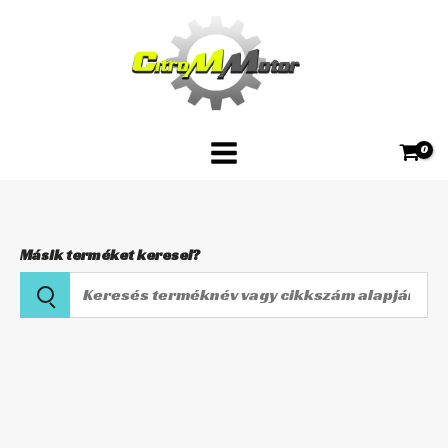
Skip
készlet
to
CAB-
content
S18
mennyiség
Másik terméket keresel?
Keresés
terméknév
vagy
Karburátor
cikkszám
felújító
alapján
készlet
CAB-