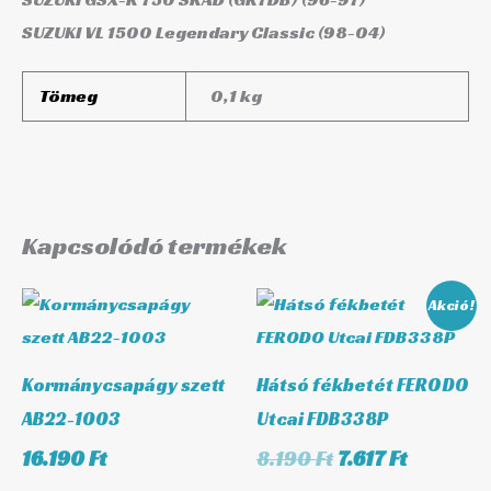
SUZUKI VL 1500 Legendary Classic (98-04)
Tömeg
0,1 kg
Kapcsolódó termékek
Original
Current
Akció!
price
price
was:
is:
8.190 Ft.
7.617 Ft.
Kormánycsapágy szett
Hátsó fékbetét FERODO
AB22-1003
Utcai FDB338P
16.190
Ft
8.190
Ft
7.617
Ft