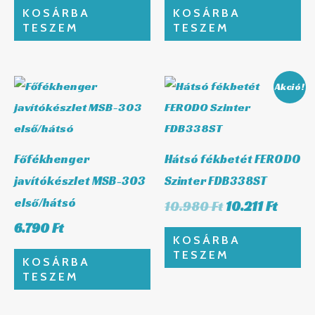
KOSÁRBA
KOSÁRBA
TESZEM
TESZEM
Original
Curre
Akció!
price
price
was:
is:
10.980 Ft.
10.211 
Főfékhenger
Hátsó fékbetét FERODO
javítókészlet MSB-303
Szinter FDB338ST
első/hátsó
10.980
Ft
10.211
Ft
6.790
Ft
KOSÁRBA
TESZEM
KOSÁRBA
TESZEM