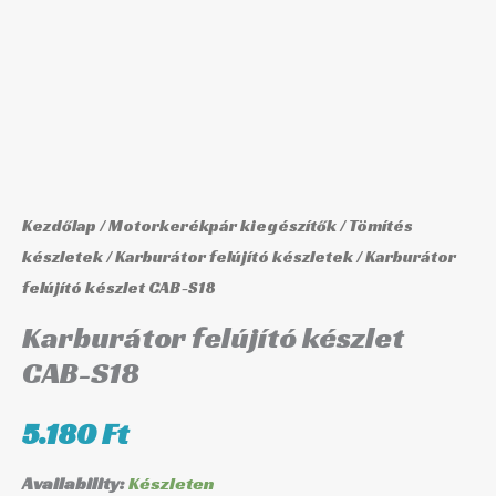
S18
mennyiség
Kezdőlap
/
Motorkerékpár kiegészítők
/
Tömítés
készletek
/
Karburátor felújító készletek
/ Karburátor
felújító készlet CAB-S18
Karburátor felújító készlet
CAB-S18
5.180
Ft
Availability:
Készleten