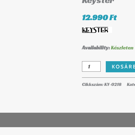
Keyster
Keyster
mennyiség
12.990
Ft
Availability:
Készleten
KOSÁR
Cikkszám:
KY-0218
Kat