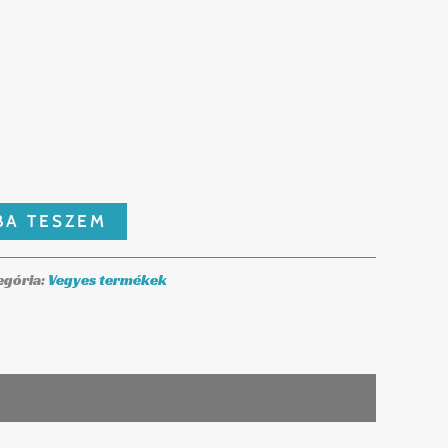
BA TESZEM
egória:
Vegyes termékek