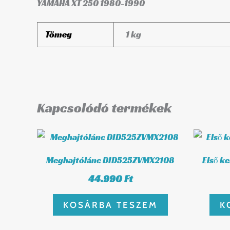
YAMAHA XT 250 1980-1990
Tömeg
1 kg
Kapcsolódó termékek
Meghajtólánc DID525ZVMX2108
Első k
44.990
Ft
KOSÁRBA TESZEM
K