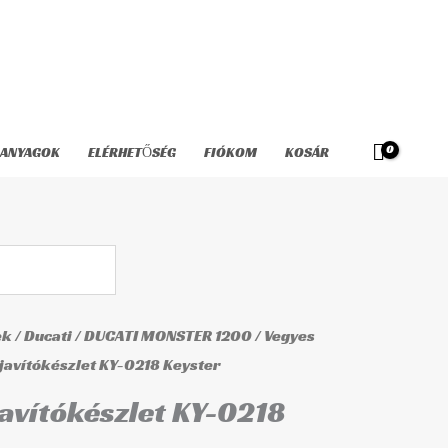
KY-
0218
Keyster
mennyiség
ANYAGOK
ELÉRHETŐSÉG
FIÓKOM
KOSÁR
ek
/
Ducati
/
DUCATI MONSTER 1200
/
Vegyes
javítókészlet KY-0218 Keyster
avítókészlet KY-0218