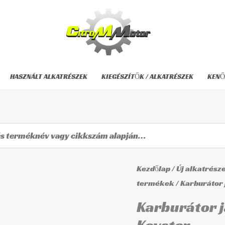
HASZNÁLT ALKATRÉSZEK
KIEGÉSZÍTŐK / ALKATRÉSZEK
KENŐ
Karburátor
Kezdőlap
/
Új alkatrész
javítókészlet
termékek
/ Karburátor 
KY-
Karburátor j
0218