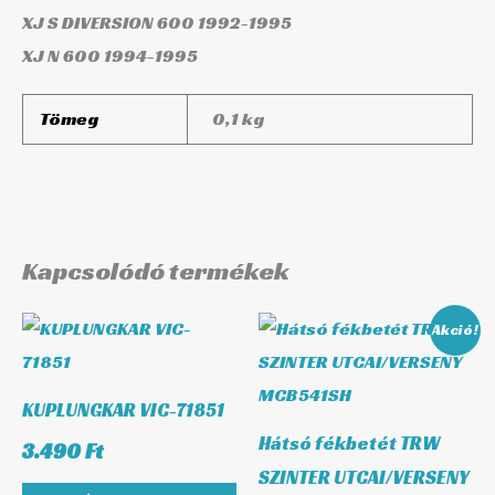
XJ S DIVERSION 600
1992-1995
XJ N 600
1994-1995
Tömeg
0,1 kg
Kapcsolódó termékek
Original
Curre
Akció!
price
price
was:
is:
10.390 Ft.
9.663 F
KUPLUNGKAR VIC-71851
Hátsó fékbetét TRW
3.490
Ft
SZINTER UTCAI/VERSENY