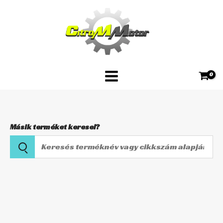
Skip
VCC-
to
204
content
mennyiség
Másik terméket keresel?
Keresés
terméknév
vagy
Karburátor
cikkszám
membrán
alapján
VCC-
204