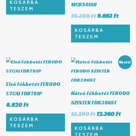
KOSÁRBA
MCB541SH
TESZEM
10.390
Ft
9.663
Ft
KOSÁRBA
TESZEM
Original
Curre
Akció!
price
price
was:
is:
13.290 Ft.
12.360
Első fékbetét FERODO
Hátsó fékbetét FERODO
UTCAI FDB781P
SZINTER FDB386ST
8.820
Ft
13.290
Ft
12.360
Ft
KOSÁRBA
TESZEM
KOSÁRBA
TESZEM