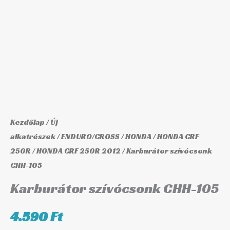
mennyiség
Kezdőlap
/
Új
alkatrészek
/
ENDURO/CROSS
/
HONDA
/
HONDA CRF
250R
/
HONDA CRF 250R 2012
/ Karburátor szívócsonk
CHH-105
Karburátor szívócsonk CHH-105
4.590
Ft