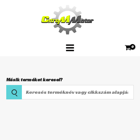
Skip
CHH-
to
105
content
mennyiség
Másik terméket keresel?
Keresés
terméknév
vagy
Karburátor
cikkszám
szívócsonk
alapján
CHH-
105