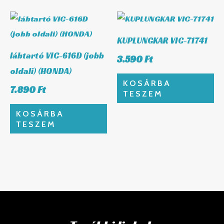
KUPLUNGKAR VIC-71741
lábtartó VIC-616D (jobb
3.590
Ft
oldali) (HONDA)
KOSÁRBA
7.890
Ft
TESZEM
KOSÁRBA
TESZEM