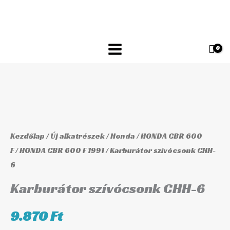
Skip
CHH-
to
6
content
mennyiség
Karburátor
szívócsonk
CHH-
Kezdőlap
/
Új alkatrészek
/
Honda
/
HONDA CBR 600
6
F
/
HONDA CBR 600 F 1991
/ Karburátor szívócsonk CHH-
6
mennyiség
Karburátor szívócsonk CHH-6
9.870
Ft