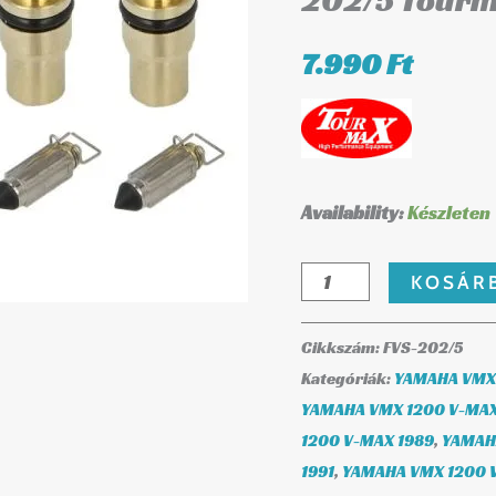
202/5 Tour
202/5
Tourmax
7.990
Ft
mennyiség
Availability:
Készleten
KOSÁR
Cikkszám:
FVS-202/5
Kategóriák:
YAMAHA VMX 
YAMAHA VMX 1200 V-MAX
1200 V-MAX 1989
,
YAMAH
1991
,
YAMAHA VMX 1200 