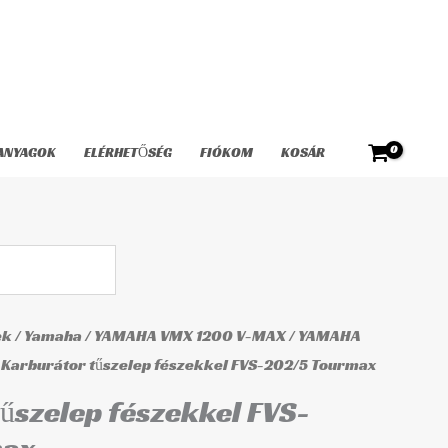
fészekkel
FVS-
202/5
Tourmax
mennyiség
ANYAGOK
ELÉRHETŐSÉG
FIÓKOM
KOSÁR
ek
/
Yamaha
/
YAMAHA VMX 1200 V-MAX
/
YAMAHA
 Karburátor tűszelep fészekkel FVS-202/5 Tourmax
űszelep fészekkel FVS-