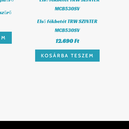
szűrő
Első fékbetét TRW SZINTER
MCB530SV
EM
12.690
Ft
KOSÁRBA TESZEM