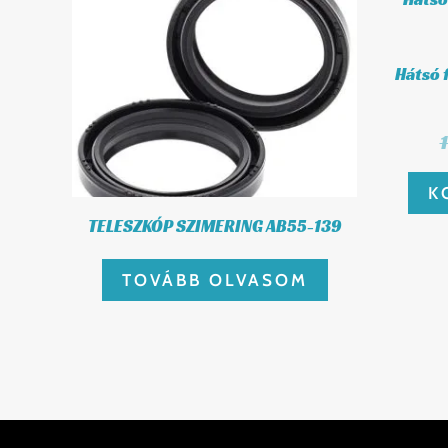
Hátsó 
K
TELESZKÓP SZIMERING AB55-139
TOVÁBB OLVASOM