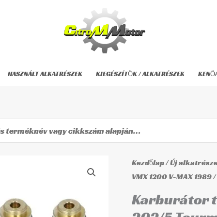
HASZNÁLT ALKATRÉSZEK
KIEGÉSZÍTŐK / ALKATRÉSZEK
KENŐ
Karburátor
Kezdőlap
/
Új alkatrész
tűszelep
VMX 1200 V-MAX 1989
/
fészekkel
Karburátor t
FVS-