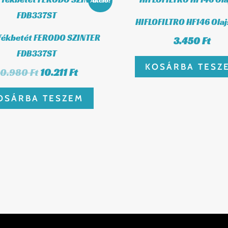
Akció!
price
price
was:
is:
HIFLOFILTRO HF146 Olaj
10.980 Ft.
10.211 Ft.
fékbetét FERODO SZINTER
3.450
Ft
FDB337ST
KOSÁRBA TESZ
10.980
Ft
10.211
Ft
OSÁRBA TESZEM