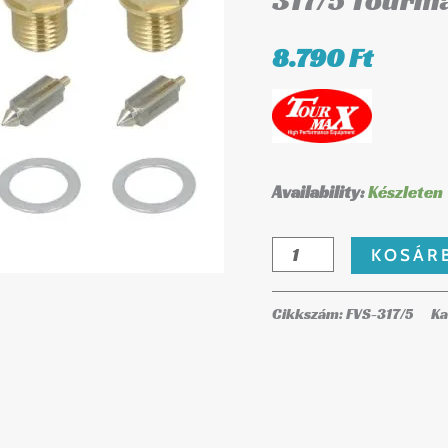
317/5 Tourm
317/5
Tourmax
8.790
Ft
mennyiség
Availability:
Készleten
KOSÁR
Cikkszám:
FVS-317/5
Ka