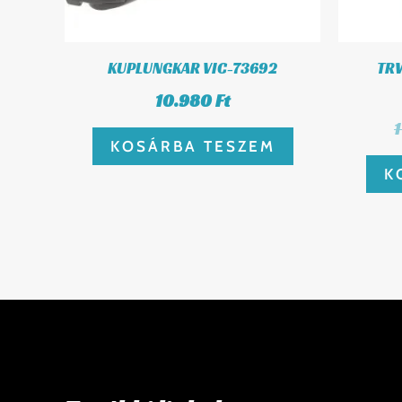
KUPLUNGKAR VIC-73692
TRW
10.980
Ft
KOSÁRBA TESZEM
K