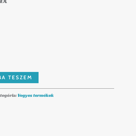
ax
BA TESZEM
tegória:
Vegyes termékek