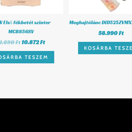
 Első fékbetét szinter
Meghajtólánc DID525ZVM
MCB856SV
58.990
Ft
11.690
Ft
10.872
Ft
KOSÁRBA TESZ
OSÁRBA TESZEM