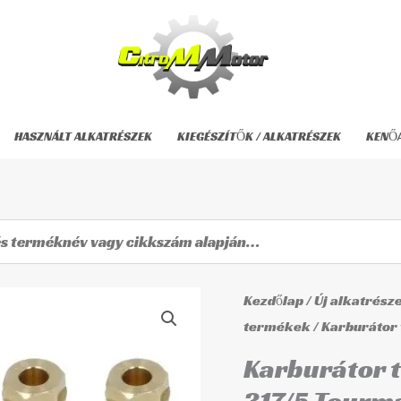
HASZNÁLT ALKATRÉSZEK
KIEGÉSZÍTŐK / ALKATRÉSZEK
KENŐ
Karburátor
Kezdőlap
/
Új alkatrész
tűszelep
termékek
/ Karburátor
fészekkel
Karburátor t
FVS-