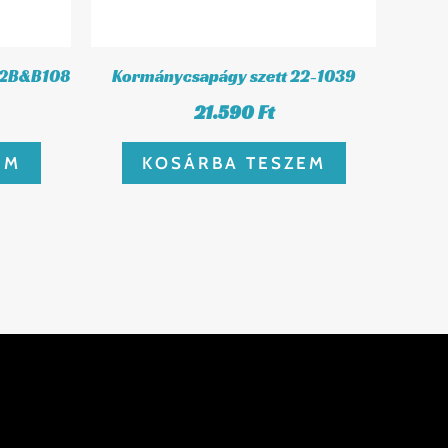
X2B&B108
Kormánycsapágy szett 22-1039
21.590
Ft
EM
KOSÁRBA TESZEM