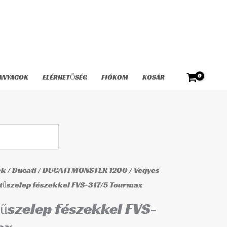
fészekkel
FVS-
317/5
Tourmax
mennyiség
ANYAGOK
ELÉRHETŐSÉG
FIÓKOM
KOSÁR
ek
/
Ducati
/
DUCATI MONSTER 1200
/
Vegyes
 tűszelep fészekkel FVS-317/5 Tourmax
űszelep fészekkel FVS-