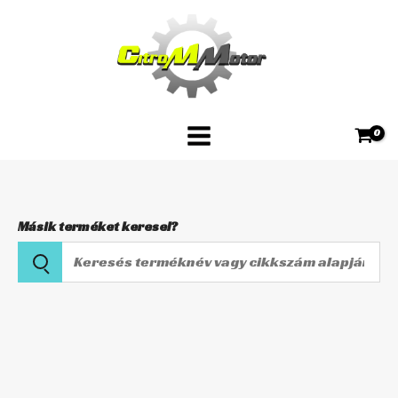
Skip
(14-
to
)
content
-
Első
ABS
cső
fékmunkahenger
mennyiség
Másik terméket keresel?
Keresés
terméknév
vagy
Kawasaki
cikkszám
J300
alapján
(14-
)