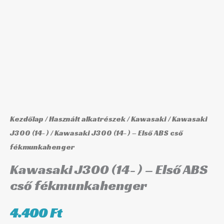
-
Első
ABS
cső
fékmunkahenger
mennyiség
Kezdőlap
/
Használt alkatrészek
/
Kawasaki
/
Kawasaki
J300 (14- )
/ Kawasaki J300 (14- ) – Első ABS cső
fékmunkahenger
Kawasaki J300 (14- ) – Első ABS
cső fékmunkahenger
4.400
Ft