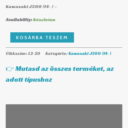
Kawasaki J300 (14- ) –
Availability:
Készleten
KOSÁRBA TESZEM
Cikkszám:
L2-20
Kategória:
Kawasaki J300 (14- )
👉 Mutasd az összes terméket, az
adott típushoz
Leírás
További információk