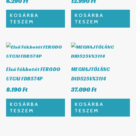
6.290
Ft
12.990
Ft
KOSÁRBA
KOSÁRBA
TESZEM
TESZEM
Első fékbetét FERODO
MEGHAJTÓLÁNC
UTCAI FDB574P
DID525VX3114
8.190
Ft
37.090
Ft
KOSÁRBA
KOSÁRBA
TESZEM
TESZEM