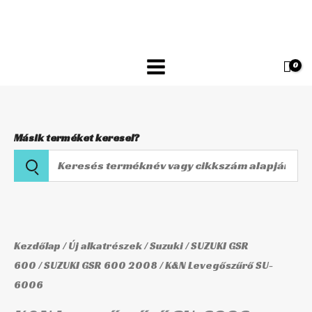
Skip
SU-
to
6006
content
mennyiség
Másik terméket keresel?
Keresés
terméknév
vagy
K&N
cikkszám
Levegőszűrő
alapján
SU-
Kezdőlap
/
Új alkatrészek
/
Suzuki
/
SUZUKI GSR
6006
600
/
SUZUKI GSR 600 2008
/ K&N Levegőszűrő SU-
6006
mennyiség