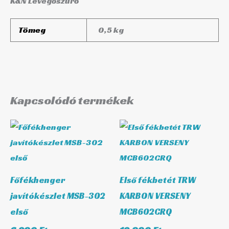
K&N Levegőszűrő
Tömeg
0,5 kg
Kapcsolódó termékek
Főfékhenger
Első fékbetét TRW
javítókészlet MSB-302
KARBON VERSENY
első
MCB602CRQ