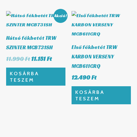
Original
Current
Akció!
price
price
was:
is:
11.990 Ft.
11.151 Ft.
Hátsó fékbetét TRW
Első fékbetét TRW
SZINTER MCB731SH
KARBON VERSENY
11.990
Ft
11.151
Ft
MCB611CRQ
KOSÁRBA
12.490
Ft
TESZEM
KOSÁRBA
TESZEM