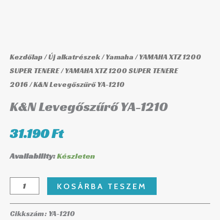
Kezdőlap
/
Új alkatrészek
/
Yamaha
/
YAMAHA XTZ 1200
SUPER TENERE
/
YAMAHA XTZ 1200 SUPER TENERE
2016
/ K&N Levegőszűrő YA-1210
K&N Levegőszűrő YA-1210
31.190
Ft
Availability:
Készleten
KOSÁRBA TESZEM
Cikkszám:
YA-1210