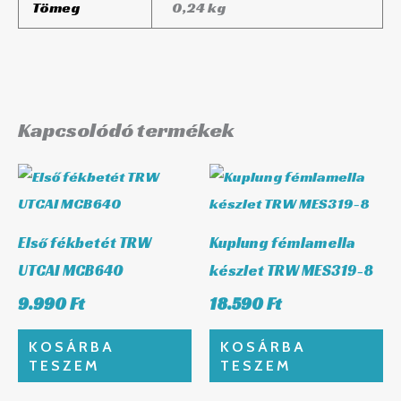
Tömeg
0,24 kg
Kapcsolódó termékek
Első fékbetét TRW
Kuplung fémlamella
UTCAI MCB640
készlet TRW MES319-8
9.990
Ft
18.590
Ft
KOSÁRBA
KOSÁRBA
TESZEM
TESZEM