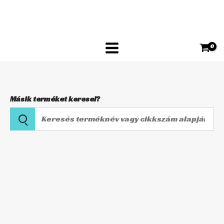
Skip
levegőszűrő
to
YA-
content
9514
mennyiség
Másik terméket keresel?
Keresés
terméknév
vagy
K&N
cikkszám
Sport
alapján
levegőszűrő
YA-
9514
mennyiség