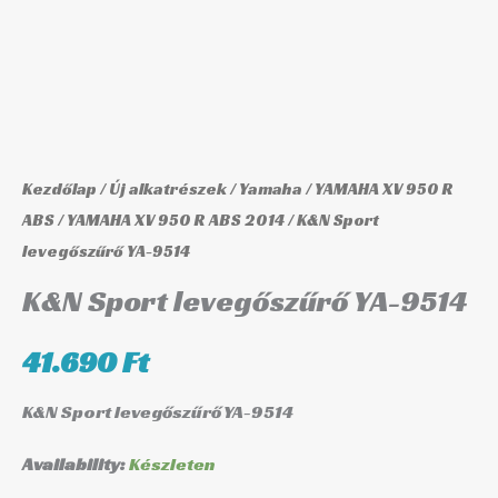
Kezdőlap
/
Új alkatrészek
/
Yamaha
/
YAMAHA XV 950 R
ABS
/
YAMAHA XV 950 R ABS 2014
/ K&N Sport
levegőszűrő YA-9514
K&N Sport levegőszűrő YA-9514
41.690
Ft
K&N Sport levegőszűrő YA-9514
Availability:
Készleten