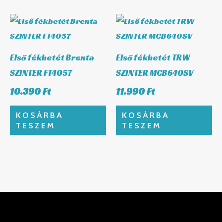
Első fékbetét Brenta
Első fékbetét TRW
SZINTER FT4057
SZINTER MCB640SV
10.390
Ft
11.990
Ft
KOSÁRBA
KOSÁRBA
TESZEM
TESZEM