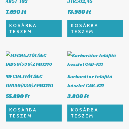
AB57-102
JTR502,45
7.690
Ft
13.980
Ft
KOSÁRBA
KOSÁRBA
TESZEM
TESZEM
MEGHAJTÓLÁNC
Karburátor felújító
DID50(530)ZVMX110
készlet CAB-K11
55.890
Ft
3.800
Ft
KOSÁRBA
KOSÁRBA
TESZEM
TESZEM