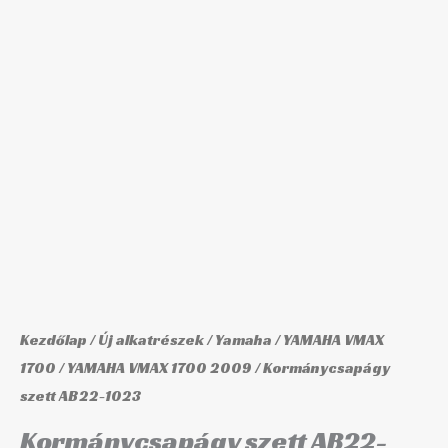
mennyiség
Kezdőlap
/
Új alkatrészek
/
Yamaha
/
YAMAHA VMAX
1700
/
YAMAHA VMAX 1700 2009
/ Kormánycsapágy
szett AB22-1023
Kormánycsapágy szett AB22-