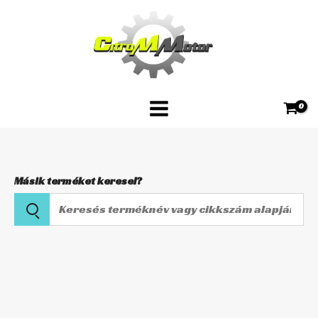
Skip
AB22-
to
1023
content
mennyiség
Másik terméket keresel?
Keresés
terméknév
vagy
Kormánycsapágy
cikkszám
szett
alapján
AB22-
1023