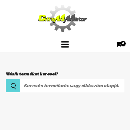
Skip
132
to
mennyiség
content
Másik terméket keresel?
Keresés
terméknév
vagy
Kuplungbowden
cikkszám
LS-
alapján
132
mennyiség