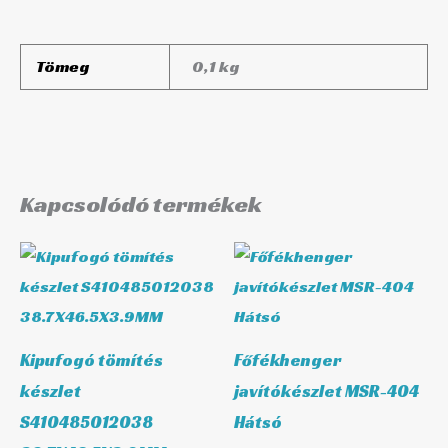
Tömeg
0,1 kg
Kapcsolódó termékek
Kipufogó tömítés
Főfékhenger
készlet
javítókészlet MSR-404
S410485012038
Hátsó