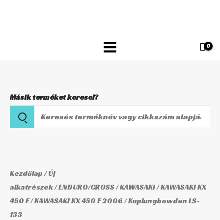
Skip
133
to
mennyiség
content
Másik terméket keresel?
Keresés
terméknév
vagy
Kuplungbowden
cikkszám
LS-
alapján
133
Kezdőlap
/
Új
mennyiség
alkatrészek
/
ENDURO/CROSS
/
KAWASAKI
/
KAWASAKI KX
450 F
/
KAWASAKI KX 450 F 2006
/ Kuplungbowden LS-
133