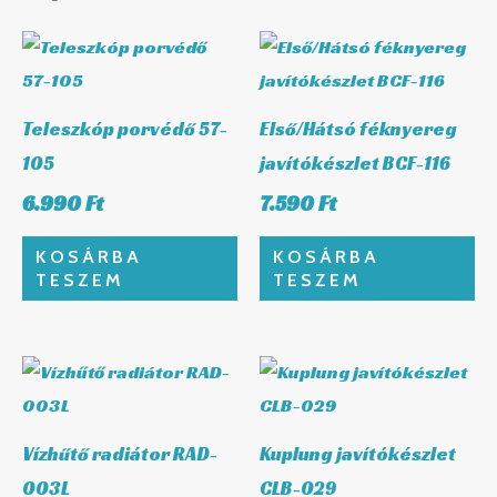
Teleszkóp porvédő 57-
Első/Hátsó féknyereg
105
javítókészlet BCF-116
6.990
Ft
7.590
Ft
KOSÁRBA
KOSÁRBA
TESZEM
TESZEM
Vízhűtő radiátor RAD-
Kuplung javítókészlet
003L
CLB-029