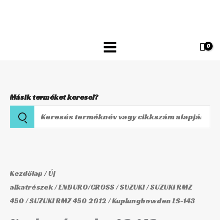
Skip
143
to
mennyiség
content
Másik terméket keresel?
Keresés
terméknév
vagy
Kuplungbowden
cikkszám
LS-
alapján
143
Kezdőlap
/
Új
mennyiség
alkatrészek
/
ENDURO/CROSS
/
SUZUKI
/
SUZUKI RMZ
450
/
SUZUKI RMZ 450 2012
/ Kuplungbowden LS-143