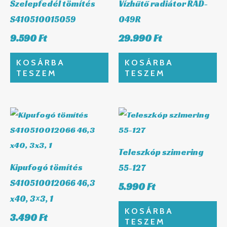
Szelepfedél tömítés
Vízhűtő radiátor RAD-
S410510015059
049R
9.590
Ft
29.990
Ft
KOSÁRBA
KOSÁRBA
TESZEM
TESZEM
Teleszkóp szimering
Kipufogó tömítés
55-127
S410510012066 46,3
5.990
Ft
x40, 3×3, 1
KOSÁRBA
3.490
Ft
TESZEM